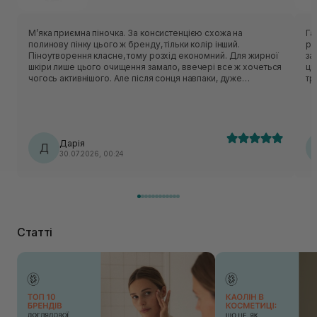
Мʼяка приємна піночка. За консистенцією схожа на
Гарн
полинову пінку цього ж бренду, тільки колір інший.
рі
Піноутворення класне, тому розхід економний. Для жирної
засобу. Аромат відс
шкіри лише цього очищення замало, ввечері все ж хочеться
ць
чогось активнішого. Але після сонця навпаки, дуже
тригерить. У с
делікатно очищає, не пересушуючи шкіру. На розацеа
то
очисник не тригерив, отже тест на чутливість пройшов
очисник. Із мі
успішно.
пр
крише
кр
Дарія
Д
30.07.2026, 00:24
Статті