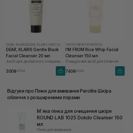
DEAR, KLAIRS
|
DEAR, KLAIRS GENTLE BLACK
I'M FROM
|
I'M FROM RICE
DEAR, KLAIRS Gentle Black
I'M FROM Rice Whip Facial
Facial Cleanser 20 мл
Cleanser 150 мл
Засіб для делікатного очищення обличчя
Очищуючий засіб для обличчя
300₴
740₴
375₴
925₴
Відгуки про Пінки для вмивання Perolite Шкіра
обличчя з розширеними порами
М`яка пінка для очищення шкіри
ROUND LAB 1025 Dokdo Cleanser 150
мл
Пінки для вмивання