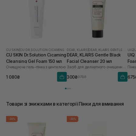
CU SKIN
|
CU DR.SOLUTION CICAMING
DEAR, KLAIRS
|
DEAR, KLAIRS GENTLE BLACK
UIQ
|
CU SKIN Dr.Solution Cicaming
DEAR, KLAIRS Gentle Black
UIQ
Cleansing Gel Foam 150 мл
Facial Cleanser 20 мл
Foa
Очищуюча гель-пінка з центелою
Засіб для делікатного очищення обличчя
Пінк
1 080₴
300₴
675
375₴
Товари зі знижками в категорії Пінки для вмивання
-20%
-20%