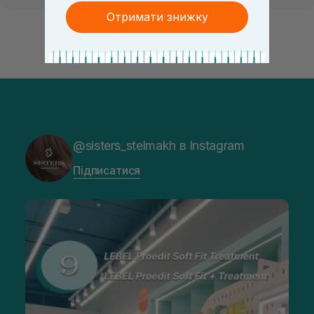
Отримати знижку
@sisters_stelmakh в Instagram
Підписатися