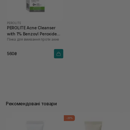
PEROLITE
PEROLITE Acne Cleanser
with 1% Benzoyl Peroxide
Пінка для вмивання проти акне
100 мл
560₴
Рекомендовані товари
-20%