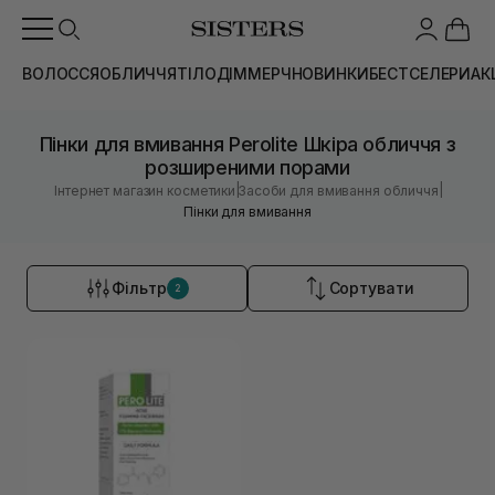
ВОЛОССЯ
ОБЛИЧЧЯ
ТІЛО
ДІМ
МЕРЧ
НОВИНКИ
БЕСТСЕЛЕРИ
АК
Пінки для вмивання Perolite Шкіра обличчя з
розширеними порами
|
|
Інтернет магазин косметики
Засоби для вмивання обличчя
Пінки для вмивання
Фільтр
Сортувати
2