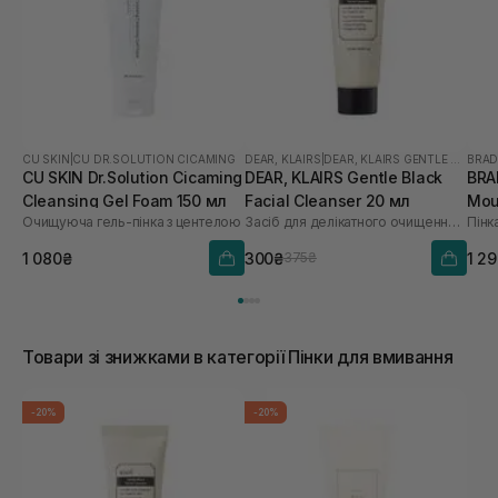
CU SKIN
|
CU DR.SOLUTION CICAMING
DEAR, KLAIRS
|
DEAR, KLAIRS GENTLE BLACK
BRA
CU SKIN Dr.Solution Cicaming
DEAR, KLAIRS Gentle Black
BRA
Cleansing Gel Foam 150 мл
Facial Cleanser 20 мл
Mou
Очищуюча гель-пінка з центелою
Засіб для делікатного очищення обличчя
Пінк
1 080₴
300₴
1 2
375₴
Товари зі знижками в категорії Пінки для вмивання
-20%
-20%