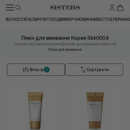
ВОЛОССЯ
ОБЛИЧЧЯ
ТІЛО
ДІМ
МЕРЧ
НОВИНКИ
БЕСТСЕЛЕРИ
АК
Пінки для вмивання Корея Skin1004
|
|
Інтернет магазин косметики
Засоби для вмивання обличчя
Пінки для вмивання
Фільтр
Сортувати
2