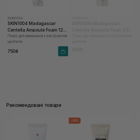
SKIN1004
SKIN1004
SKIN1004 Madagascar
SKIN1004 Madagascar
Centella Ampoule Foam 125
Centella Ampoule Foam 20
Пінка для вмивання з екстрактом
Пінка для вмивання з екстрактом
мл
мл
центели
центели
290₴
750₴
Рекомендовані товари
-20%