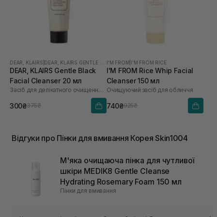
DEAR, KLAIRS
|
DEAR, KLAIRS GENTLE BLACK
I'M FROM
|
I'M FROM RICE
DEAR, KLAIRS Gentle Black
I'M FROM Rice Whip Facial
Facial Cleanser 20 мл
Cleanser 150 мл
Засіб для делікатного очищення обличчя
Очищуючий засіб для обличчя
300₴
740₴
375₴
925₴
Відгуки про Пінки для вмивання Корея Skin1004
М'яка очищаюча пінка для чутливої ​​
шкіри MEDIK8 Gentle Cleanse
Hydrating Rosemary Foam 150 мл
Пінки для вмивання