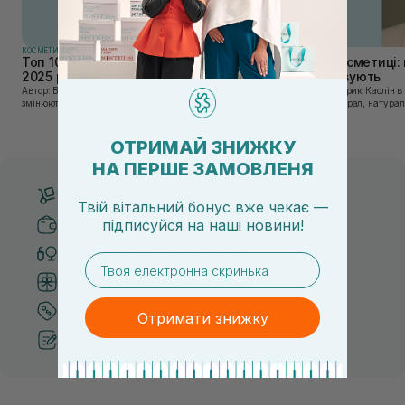
КОСМЕТИКА
КОСМЕТИКА
Топ 10 брендів доглядової косметики у
Каолін в косметиці: 
2025 році
використовують
Автор: Віка Нагорна У сучасному світі, де тренди
Автор: Юлія Цебрик Каолін в косметології – це
змінюються зі швидкістю світла, а ринок популярної
природний мінерал, натураль
косметики переповнений новими пропозиціями, вибір
безліч переваг для шкіри обл
засобу для себе стає справжнім викликом. 2025 р...
завдяки великій кількості ко
ОТРИМАЙ ЗНИЖКУ
НА ПЕРШЕ ЗАМОВЛЕНЯ
Безкоштовна доставка від 3000 UAH
Твій вітальний бонус вже чекає —
Безпечні способи оплати
підписуйся
на
наші новини!
Тільки оригінальна косметика
email
Система бонусів та лояльності
Кращі ціни та топ товари
Отримати знижку
Рекомендації від косметологів