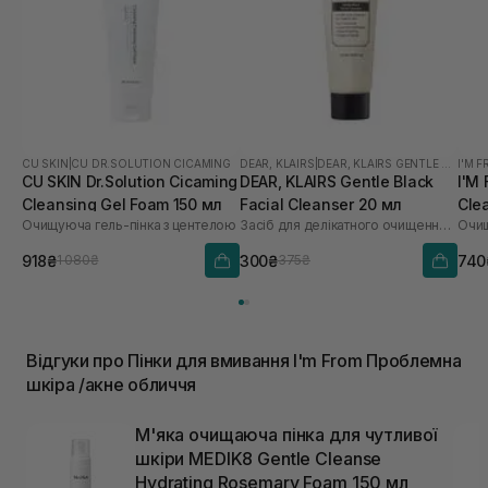
CU SKIN
|
CU DR.SOLUTION CICAMING
DEAR, KLAIRS
|
DEAR, KLAIRS GENTLE BLACK
I'M 
CU SKIN Dr.Solution Cicaming
DEAR, KLAIRS Gentle Black
I'M
Cleansing Gel Foam 150 мл
Facial Cleanser 20 мл
Cle
Очищуюча гель-пінка з центелою
Засіб для делікатного очищення обличчя
Очищ
918₴
300₴
740
1 080₴
375₴
Відгуки про Пінки для вмивання I'm From Проблемна
шкіра /акне обличчя
М'яка очищаюча пінка для чутливої ​​
шкіри MEDIK8 Gentle Cleanse
Hydrating Rosemary Foam 150 мл