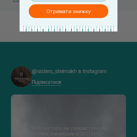
Отримати знижку
@sisters_stelmakh в Instagram
Підписатися