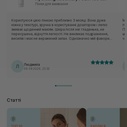
Пінки для вмивання
Користуюся цією пінкою приблизно 3 місяці. Вона дуже
Мʼ
ніжна у текстурі, зручна в користуванні дозатором і легко
по
змиває щоденний макіяж. Шкіра після неї гладенька, не
Пін
пересушена, відчуття легкості. Не викликає подразнення,
шк
висипів і має не виражений запах. Однозначно мій фаворит,
чо
буду купувати і користуватися даним засобом ще!!!
дел
оч
ус
Людмила
Л
06.08.2026, 23:32
Статті