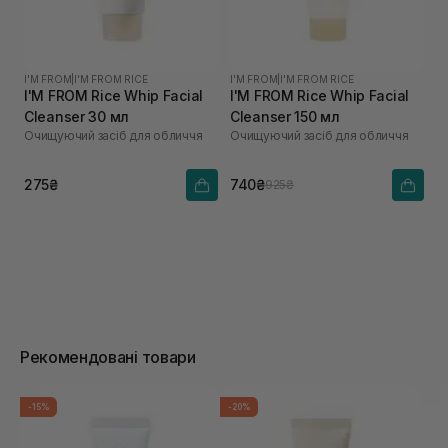
I'M FROM
|
I'M FROM RICE
I'M FROM
|
I'M FROM RICE
I'M FROM Rice Whip Facial
I'M FROM Rice Whip Facial
Cleanser 30 мл
Cleanser 150 мл
Очищуючий засіб для обличчя
Очищуючий засіб для обличчя
275₴
740₴
925₴
Рекомендовані товари
-15%
-20%