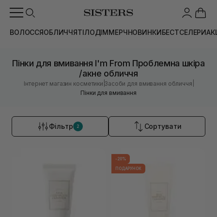
ВОЛОССЯ
ОБЛИЧЧЯ
ТІЛО
ДІМ
МЕРЧ
НОВИНКИ
БЕСТСЕЛЕРИ
АК
Пінки для вмивання I'm From Проблемна шкіра
/акне обличчя
|
|
Інтернет магазин косметики
Засоби для вмивання обличчя
Пінки для вмивання
Фільтр
Сортувати
2
-20%
ПОДАРУНОК