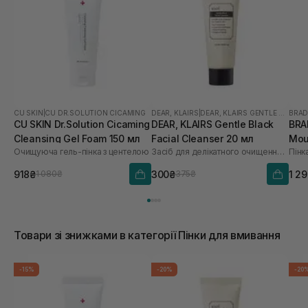
CU SKIN
|
CU DR.SOLUTION CICAMING
DEAR, KLAIRS
|
DEAR, KLAIRS GENTLE BLACK
BRA
CU SKIN Dr.Solution Cicaming
DEAR, KLAIRS Gentle Black
BRA
Cleansing Gel Foam 150 мл
Facial Cleanser 20 мл
Mou
Очищуюча гель-пінка з центелою
Засіб для делікатного очищення обличчя
Пінк
918₴
300₴
1 2
1 080₴
375₴
Товари зі знижками в категорії Пінки для вмивання
-15%
-20%
-20