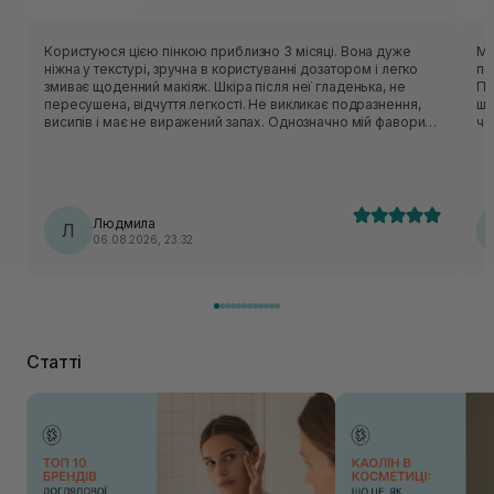
Користуюся цією пінкою приблизно 3 місяці. Вона дуже
Мʼ
ніжна у текстурі, зручна в користуванні дозатором і легко
по
змиває щоденний макіяж. Шкіра після неї гладенька, не
Пін
пересушена, відчуття легкості. Не викликає подразнення,
шк
висипів і має не виражений запах. Однозначно мій фаворит,
чо
буду купувати і користуватися даним засобом ще!!!
дел
оч
ус
Людмила
Л
06.08.2026, 23:32
Статті