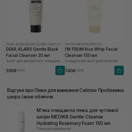
DEAR, KLAIRS
|
DEAR, KLAIRS GENTLE BLACK
I'M FROM
|
I'M FROM RICE
DEAR, KLAIRS Gentle Black
I'M FROM Rice Whip Facial
Facial Cleanser 20 мл
Cleanser 150 мл
Засіб для делікатного очищення обличчя
Очищуючий засіб для обличчя
300₴
740₴
375₴
925₴
Відгуки про Пінки для вмивання Celimax Проблемна
шкіра /акне обличчя
М'яка очищаюча пінка для чутливої ​​
шкіри MEDIK8 Gentle Cleanse
Hydrating Rosemary Foam 150 мл
Пінки для вмивання