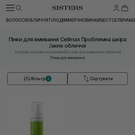
ВОЛОССЯ
ОБЛИЧЧЯ
ТІЛО
ДІМ
МЕРЧ
НОВИНКИ
БЕСТСЕЛЕРИ
АК
Пінки для вмивання Celimax Проблемна шкіра
/акне обличчя
|
|
Інтернет магазин косметики
Засоби для вмивання обличчя
Пінки для вмивання
Фільтр
Сортувати
2