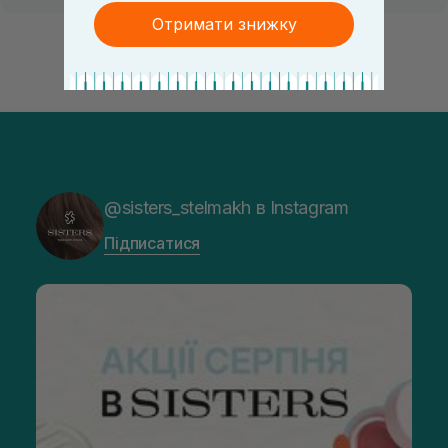
Отримати знижку
@sisters_stelmakh в Instagram
Підписатися