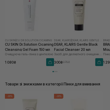
CU SKIN
|
CU DR.SOLUTION CICAMING
DEAR, KLAIRS
|
DEAR, KLAIRS GENTLE BLACK
BRA
CU SKIN Dr.Solution Cicaming
DEAR, KLAIRS Gentle Black
BRA
Cleansing Gel Foam 150 мл
Facial Cleanser 20 мл
Mou
Очищуюча гель-пінка з центелою
Засіб для делікатного очищення обличчя
Пінк
1 080₴
300₴
1 2
375₴
Товари зі знижками в категорії Пінки для вмивання
-20%
-20%