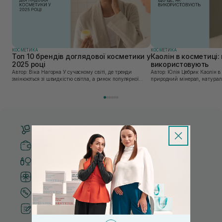
КОСМЕТИКА
КОСМЕТИКА
Топ 10 брендів доглядової косметики у
Каолін в косметиці: 
2025 році
використовують
Автор: Віка Нагорна У сучасному світі, де тренди
Автор: Юлія Цебрик Каолін в косметології – це
змінюються зі швидкістю світла, а ринок популярної
природний мінерал, натураль
косметики переповнений новими пропозиціями, вибір
безліч переваг для шкіри обл
засобу для себе стає справжнім викликом. 2025 р...
завдяки великій кількості ко
Безкоштовна доставка від 3000 UAH
Безпечні способи оплати
Тільки оригінальна косметика
Система бонусів та лояльності
Кращі ціни та топ товари
Рекомендації від косметологів