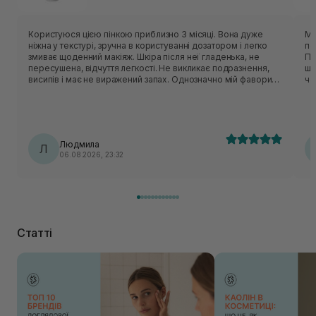
Користуюся цією пінкою приблизно 3 місяці. Вона дуже
Мʼ
ніжна у текстурі, зручна в користуванні дозатором і легко
по
змиває щоденний макіяж. Шкіра після неї гладенька, не
Пін
пересушена, відчуття легкості. Не викликає подразнення,
шк
висипів і має не виражений запах. Однозначно мій фаворит,
чо
буду купувати і користуватися даним засобом ще!!!
дел
оч
ус
Людмила
Л
06.08.2026, 23:32
Статті