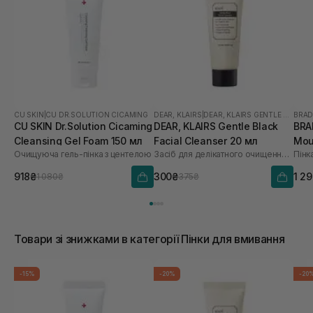
CU SKIN
|
CU DR.SOLUTION CICAMING
DEAR, KLAIRS
|
DEAR, KLAIRS GENTLE BLACK
BRA
CU SKIN Dr.Solution Cicaming
DEAR, KLAIRS Gentle Black
BRA
Cleansing Gel Foam 150 мл
Facial Cleanser 20 мл
Mou
Очищуюча гель-пінка з центелою
Засіб для делікатного очищення обличчя
Пінк
918₴
300₴
1 2
1 080₴
375₴
Товари зі знижками в категорії Пінки для вмивання
-15%
-20%
-20