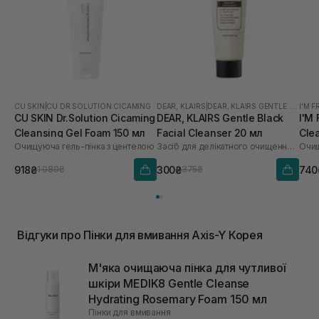
CU SKIN
|
CU DR.SOLUTION CICAMING
DEAR, KLAIRS
|
DEAR, KLAIRS GENTLE BLACK
I'M 
CU SKIN Dr.Solution Cicaming
DEAR, KLAIRS Gentle Black
I'M
Cleansing Gel Foam 150 мл
Facial Cleanser 20 мл
Cle
Очищуюча гель-пінка з центелою
Засіб для делікатного очищення обличчя
Очищ
918₴
300₴
740
1 080₴
375₴
Відгуки про Пінки для вмивання Axis-Y Корея
М'яка очищаюча пінка для чутливої ​​
шкіри MEDIK8 Gentle Cleanse
Hydrating Rosemary Foam 150 мл
Пінки для вмивання