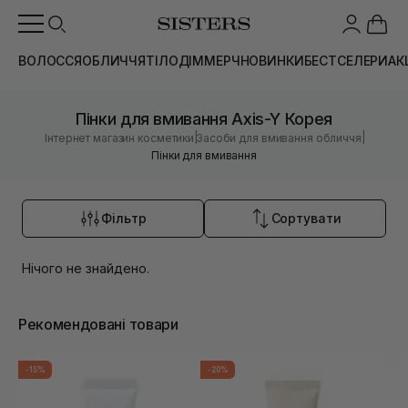
ВОЛОССЯ
ОБЛИЧЧЯ
ТІЛО
ДІМ
МЕРЧ
НОВИНКИ
БЕСТСЕЛЕРИ
АК
Пінки для вмивання Axis-Y Корея
|
|
Інтернет магазин косметики
Засоби для вмивання обличчя
Пінки для вмивання
Фільтр
Сортувати
Нічого не знайдено.
Рекомендовані товари
-15%
-20%