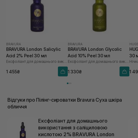
BRAVURA
BRAVURA
HUG
BRAVURA London Salicylic
BRAVURA London Glycolic
HUG
Acid 2% Peel 30 мл
Acid 10% Peel 30 мл
30 
Ексфоліант для домашнього використання з саліциловою кислотою 2%
Ексфоліант для домашнього використання з 10% гліколевої кислоти
1 455₴
1 330₴
1 4
Відгуки про Пілінг-сироватки Bravura Суха шкіра
обличчя
Ексфоліант для домашнього
використання з саліциловою
кислотою 2% BRAVURA London