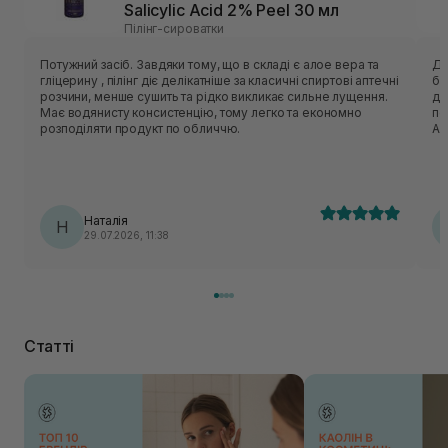
Salicylic Acid 2% Peel 30 мл
Пілінг-сироватки
Потужний засіб. Завдяки тому, що в складі є алое вера та
Ду
гліцерину , пілінг діє делікатніше за класичні спиртові аптечні
бр
розчини, менше сушить та рідко викликає сильне лущення.
до
Має водянисту консистенцію, тому легко та економно
повноро
розподіляти продукт по обличчю.
Ак
коме
ко
ге
до
не
Наталія
Н
з 
29.07.2026, 11:38
ли
де
за
по
ко
ва
ре
Статті
се
то
ди
Мо
зро
бу