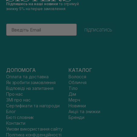
Підпишись на наші новини
та отримуй
знижку 5% на перше замовлення
Email
підписатись
ДОПОМОГА
КАТАЛОГ
Оплата та доставка
Волосся
Як зробити замовлення
Обличчя
Відповіді на запитання
Тіло
Про нас
Дім
ЗМІ про нас
Мерч
Сертифікати та нагороди
Новинки
Блог
Акції та знижки
Бюті словник
Бренди
Контакти
Умови використання сайту
Політика конфіденційності