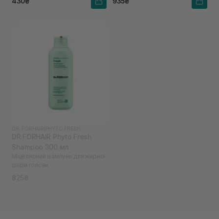
430₴
935₴
DR. FORHAIR
|
PHYTO FRESH
DR.FORHAIR Phyto Fresh
Shampoo 300 мл
Міцелярний шампунь для жирної
шкіри голови
825₴