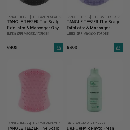
TANGLE TEEZER
|
THE SCALP EXFOLIATOR AND MASSAGER
TANGLE TEEZER
|
THE SCALP EXFOLIATOR AND MASSAGER
TANGLE TEEZER The Scalp
TANGLE TEEZER The Scalp
Exfoliator & Massager Onyx
Exfoliator & Massager
Щітка для масажу голови
Щітка для масажу голови
Black
Lavender Lite
640₴
640₴
TANGLE TEEZER
|
THE SCALP EXFOLIATOR AND MASSAGER
DR. FORHAIR
|
PHYTO FRESH
TANGLE TEEZER The Scalp
DR.FORHAIR Phyto Fresh