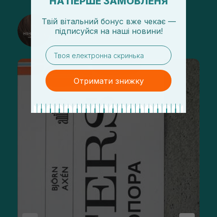
НА ПЕРШЕ ЗАМОВЛЕНЯ
Твій вітальний бонус вже чекає —
@sisters_stelmakh в Instagram
підписуйся
на
наші новини!
Підписатися
email
Отримати знижку