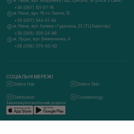
м. Львів, вул. Академіка Підстригача, 1В (Duck's Lake)
+38 (097) 101-97-16
м. Рівне, вул. 16-го Липня, 15
+38 (097) 544-61-44
м. Рівне, вул. Кулика і Гудачека, 23 (ТЦ Екватор)
+38 (068) 209-34-88
м. Луцьк, вул. Винниченка, 4
+38 (098) 076-60-62
СОЦІАЛЬНІ МЕРЕЖІ
Sisters Hair
Sisters Skin
Distribution
Cosmetology
Завантажуйте мобільний додаток