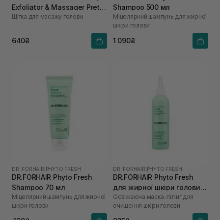
Exfoliator & Massager Pretty
Shampoo 500 мл
Щітка для масажу голови
Міцелярний шампунь для жирної
Pink
шкіри голови
640₴
1 090₴
DR. FORHAIR
|
PHYTO FRESH
DR. FORHAIR
|
PHYTO FRESH
DR.FORHAIR Phyto Fresh
DR.FORHAIR Phyto Fresh
Shampoo 70 мл
для жирної шкіри голови
Міцелярний шампунь для жирної
Освіжаюча маска-пілінг для
200 мл
шкіри голови
очищення шкіри голови