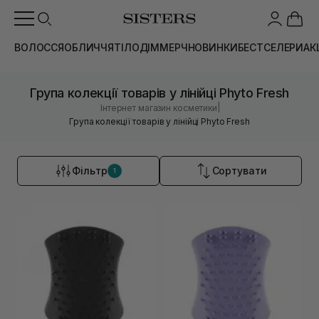
ВОЛОССЯ
ОБЛИЧЧЯ
ТІЛО
ДІМ
МЕРЧ
НОВИНКИ
БЕСТСЕЛЕРИ
АК
Група колекції товарів у лінійці Phyto Fresh
|
Інтернет магазин косметики
Група колекції товарів у лінійці Phyto Fresh
Фільтр
Сортувати
1