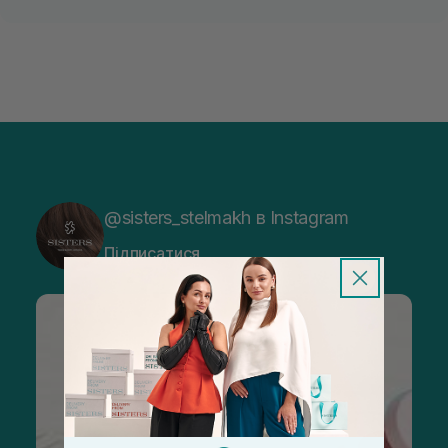
@sisters_stelmakh в Instagram
Підписатися