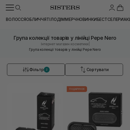
ВОЛОССЯ
ОБЛИЧЧЯ
ТІЛО
ДІМ
МЕРЧ
НОВИНКИ
БЕСТСЕЛЕРИ
АК
Група колекції товарів у лінійці Pepe Nero
|
Інтернет магазин косметики
Група колекції товарів у лінійці Pepe Nero
Фільтр
Сортувати
2
ПОДАРУНОК