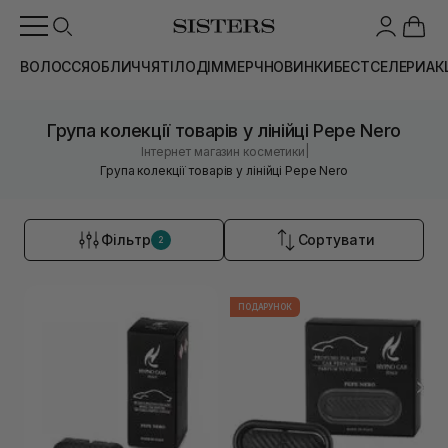
ВОЛОССЯ
ОБЛИЧЧЯ
ТІЛО
ДІМ
МЕРЧ
НОВИНКИ
БЕСТСЕЛЕРИ
АК
Група колекції товарів у лінійці Pepe Nero
|
Інтернет магазин косметики
Група колекції товарів у лінійці Pepe Nero
Фільтр
Сортувати
2
ПОДАРУНОК