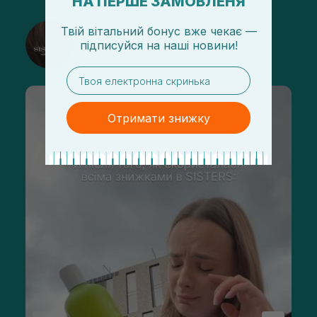
НА ПЕРШЕ ЗАМОВЛЕНЯ
Твій вітальний бонус вже чекає —
@sisters_stelmakh в Instagram
підписуйся
на
наші новини!
Підписатися
email
Отримати знижку