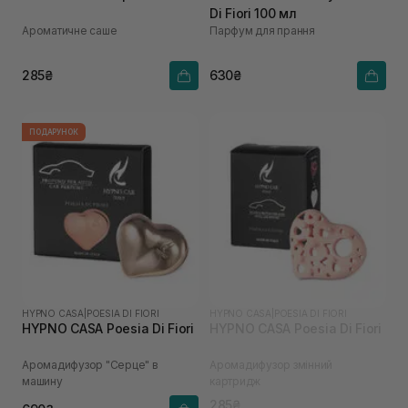
Di Fiori 100 мл
Ароматичне саше
Парфум для прання
285₴
630₴
ПОДАРУНОК
HYPNO CASA
|
POESIA DI FIORI
HYPNO CASA
|
POESIA DI FIORI
HYPNO CASA Poesia Di Fiori
HYPNO CASA Poesia Di Fiori
Аромадифузор "Серце" в
Аромадифузор змінний
машину
картридж
285₴