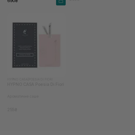
690₴
HYPNO CASA
|
POESIA DI FIORI
HYPNO CASA Poesia Di Fiori
Ароматичне саше
255₴