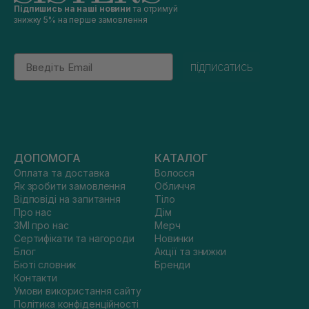
Підпишись на наші новини
та отримуй
знижку 5% на перше замовлення
Email
підписатись
ДОПОМОГА
КАТАЛОГ
Оплата та доставка
Волосся
Як зробити замовлення
Обличчя
Відповіді на запитання
Тіло
Про нас
Дім
ЗМІ про нас
Мерч
Сертифікати та нагороди
Новинки
Блог
Акції та знижки
Бюті словник
Бренди
Контакти
Умови використання сайту
Політика конфіденційності