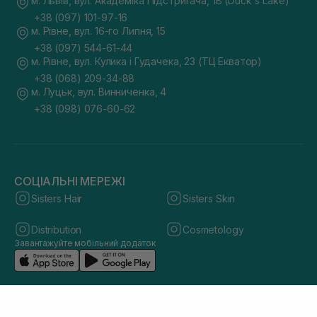
м. Львів, вул. Академіка Підстригача, 1В (Duck's Lake)
+38 (097) 101-97-16
м. Рівне, вул. 16-го Липня, 15
+38 (097) 544-61-44
м. Рівне, вул. Кулика і Гудачека, 23 (ТЦ Екватор)
+38 (068) 209-34-88
м. Луцьк, вул. Винниченка, 4
+38 (098) 076-60-62
СОЦІАЛЬНІ МЕРЕЖІ
Sisters Hair
Sisters Skin
Distribution
Cosmetology
Завантажуйте мобільний додаток