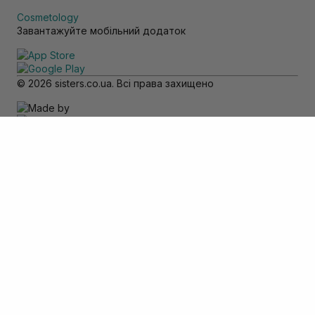
Cosmetology
Завантажуйте мобільний додаток
© 2026 sisters.co.ua. Всі права захищено
Зверніть увагу
Товар доступний тільки для самовивозу
Додати в кошик
Скасувати
Вхід
Телефон
*