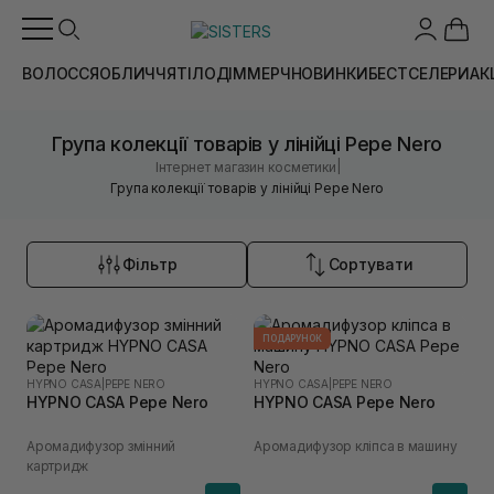
ВОЛОССЯ
ОБЛИЧЧЯ
ТІЛО
ДІМ
МЕРЧ
НОВИНКИ
БЕСТСЕЛЕРИ
АК
Група колекції товарів у лінійці Pepe Nero
|
Інтернет магазин косметики
Група колекції товарів у лінійці Pepe Nero
Фільтр
Сортувати
ПОДАРУНОК
HYPNO CASA
|
PEPE NERO
HYPNO CASA
|
PEPE NERO
HYPNO CASA Pepe Nero
HYPNO CASA Pepe Nero
Аромадифузор змінний
Аромадифузор кліпса в машину
картридж