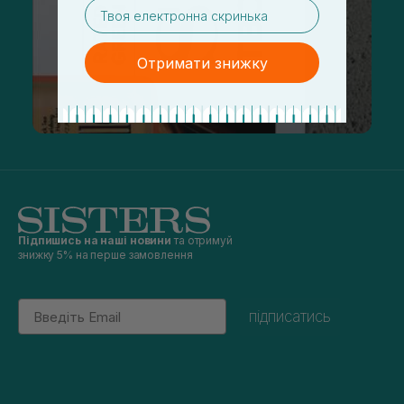
email
Отримати знижку
Підпишись на наші новини
та отримуй
знижку 5% на перше замовлення
Email
підписатись