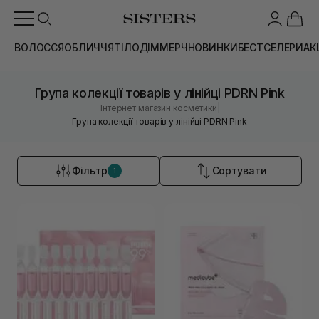
ВОЛОССЯ
ОБЛИЧЧЯ
ТІЛО
ДІМ
МЕРЧ
НОВИНКИ
БЕСТСЕЛЕРИ
АК
Група колекції товарів у лінійці PDRN Pink
|
Інтернет магазин косметики
Група колекції товарів у лінійці PDRN Pink
Фільтр
Сортувати
1