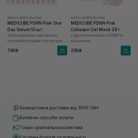
MEDICUBE
|
PDRN PINK
MEDICUBE
|
PDRN PINK
MEDICUBE PDRN Pink One
MEDICUBE PDRN Pink
Day Serum 10 шт
Collagen Gel Mask 28 г
Зволожувальна сироватка з
Гідрогелева маска з PDRN та
полінуклеотидами та колагеном
колагеном
для сяйва шкіри
790₴
290₴
Безкоштовна доставка від 3000 UAH
Безпечні способи оплати
Тільки оригінальна косметика
Система бонусів та лояльності