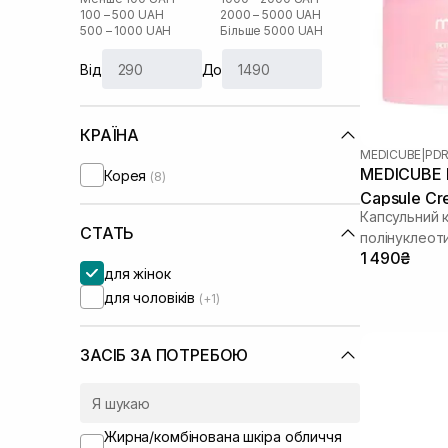
100 – 500 UAH
2000 – 5000 UAH
500 – 1000 UAH
Більше 5000 UAH
Від
До
КРАЇНА
MEDICUBE
|
PDR
MEDICUBE P
Корея
(8)
Capsule Cr
Капсульний 
СТАТЬ
полінуклеот
1 490₴
для жінок
для чоловіків
(+1)
ЗАСІБ ЗА ПОТРЕБОЮ
Жирна/комбінована шкіра обличчя