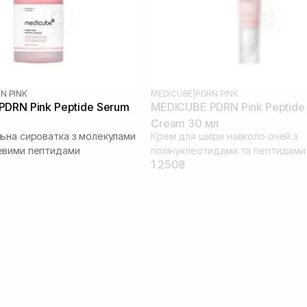
N PINK
MEDICUBE
|
PDRN PINK
DRN Pink Peptide Serum
MEDICUBE PDRN Pink Peptide
Cream 30 мл
ьна сироватка з молекулами
Крем для шкіри навколо очей з
евими пептидами
полінуклеотидами та пептидами
1 250₴