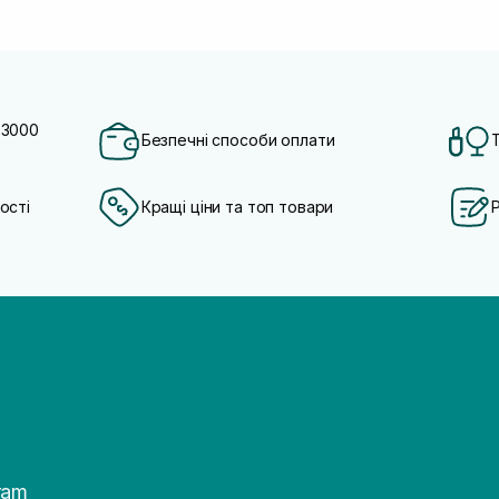
 3000
Безпечні способи оплати
ості
Кращі ціни та топ товари
ram