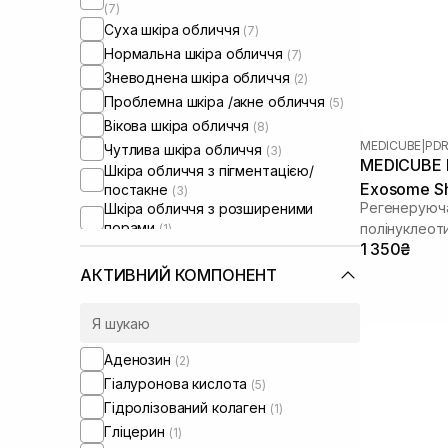
(7)
Суха шкіра обличчя
(7)
Нормальна шкіра обличчя
(7)
Зневоднена шкіра обличчя
(2)
Проблемна шкіра /акне обличчя
(5)
Вікова шкіра обличчя
(8)
MEDICUBE
|
PDR
Чутлива шкіра обличчя
(3)
MEDICUBE P
Шкіра обличчя з пігментацією/
Exosome Sh
постакне
(3)
Регенеруюча
Шкіра обличчя з розширеними
порами
полінуклеот
(1)
Шкіра обличчя з порушеним
1 350₴
спікулами
барʼєром
(2)
АКТИВНИЙ КОМПОНЕНТ
Шкіра обличчя з порушеним
мікробіомом
(1)
Зволожуючі сироватки для
обличчя
(1)
Аденозин
(2)
Гіалуронова кислота
(5)
Гідролізований колаген
(1)
Гліцерин
(1)