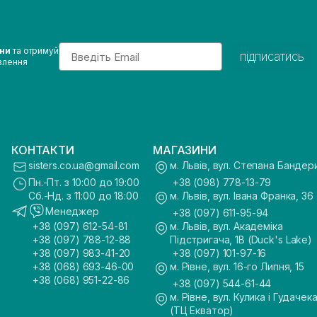
Email
ини
та отримуй
підписатись
влення
КОНТАКТИ
МАГАЗИНИ
sisters.co.ua@gmail.com
м. Львів, вул. Степана Бандер
Пн.-Пт. з 10:00 до 19:00
+38 (098) 778-13-79
Сб.-Нд. з 11:00 до 18:00
м. Львів, вул. Івана Франка, 36
Менеджер
+38 (097) 611-95-94
+38 (097) 612-54-81
м. Львів, вул. Академіка
+38 (097) 788-12-88
Підстригача, 1В (Duck's Lake)
+38 (097) 983-41-20
+38 (097) 101-97-16
+38 (068) 693-46-00
м. Рівне, вул. 16-го Липня, 15
+38 (068) 951-22-86
+38 (097) 544-61-44
м. Рівне, вул. Кулика і Гудачека
(ТЦ Екватор)