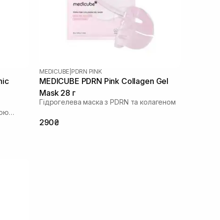
MEDICUBE
|
PDRN PINK
nic
MEDICUBE PDRN Pink Collagen Gel
Mask 28 г
Гідрогелева маска з PDRN та колагеном
вою
290₴