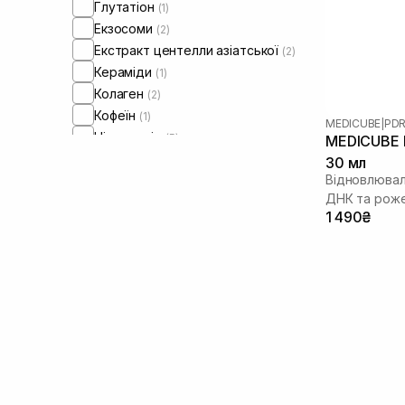
Глутатіон
(1)
Екзосоми
(2)
Екстракт центелли азіатської
(2)
Кераміди
(1)
Колаген
(2)
Кофеїн
(1)
MEDICUBE
|
PDR
Ніацинамід
(5)
MEDICUBE P
Пептиди
(3)
30 мл
Відновлювал
Полінуклеотиди
(6)
ДНК та рож
Ретинол/ Вітамін А
(1)
1 490₴
Спікули
(2)