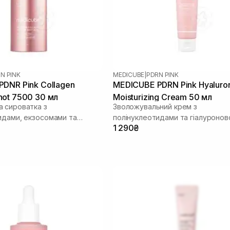
N PINK
MEDICUBE
|
PDRN PINK
DNR Pink Collagen
MEDICUBE PDRN Pink Hyaluro
ot 7500 30 мл
Moisturizing Cream 50 мл
 сироватка з
Зволожувальний крем з
идами, екзосомами та
полінуклеотидами та гіалуроно
1 290₴
кислотою