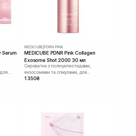
MEDICUBE
|
PDRN PINK
y Serum
MEDICUBE PDNR Pink Collagen
Exosome Shot 2000 30 мл
Сироватка з полінуклеотидами,
 для
екзосомами та спікулами, для
1 350₴
щоденного використання