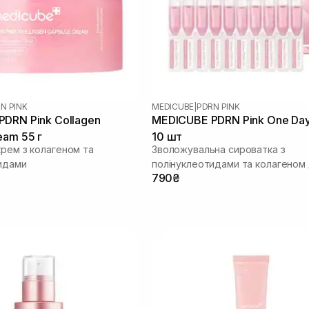
N PINK
MEDICUBE
|
PDRN PINK
DRN Pink Collagen
MEDICUBE PDRN Pink One Da
eam 55 г
10 шт
крем з колагеном та
Зволожувальна сироватка з
идами
полінуклеотидами та колагеном
790₴
сяйва шкіри