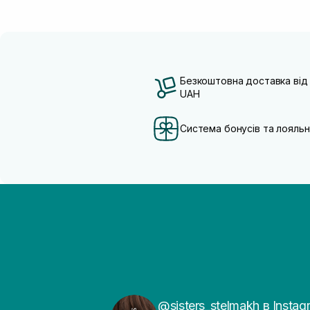
Безкоштовна доставка від
UAH
Система бонусів та лояльн
@sisters_stelmakh в Instag