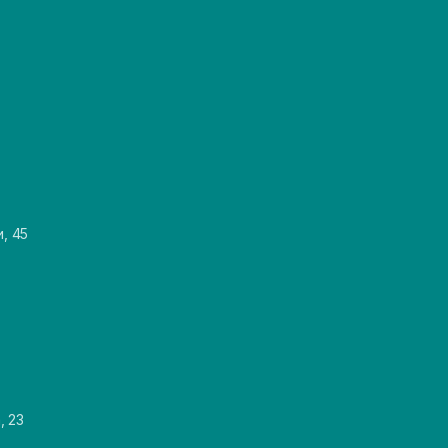
и, 45
, 23