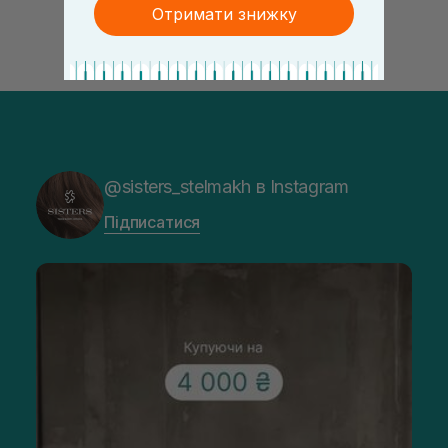
Отримати знижку
@sisters_stelmakh в Instagram
Підписатися