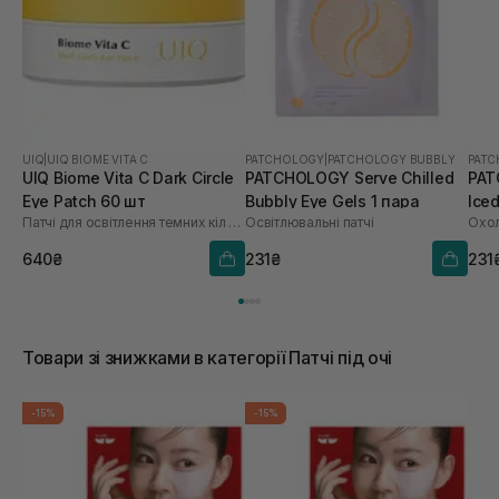
UIQ
|
UIQ BIOME VITA C
PATCHOLOGY
|
PATCHOLOGY BUBBLY
PAT
UIQ Biome Vita C Dark Circle
PATCHOLOGY Serve Chilled
PAT
Eye Patch 60 шт
Bubbly Eye Gels 1 пара
Iced
Патчі для освітлення темних кіл під очима
Освітлювальні патчі
Охол
640₴
231₴
231
Товари зі знижками в категорії Патчі під очі
-15%
-15%