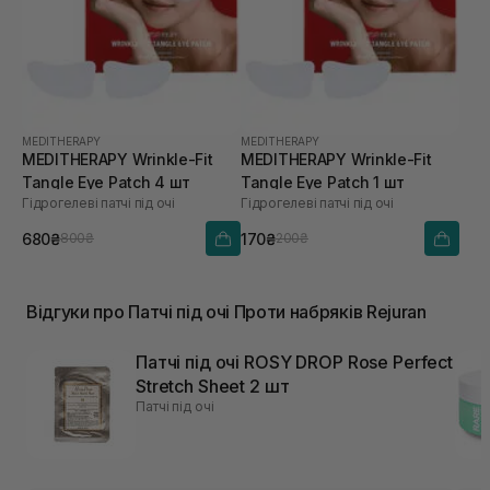
MEDITHERAPY
MEDITHERAPY
MEDITHERAPY Wrinkle-Fit
MEDITHERAPY Wrinkle-Fit
Tangle Eye Patch 4 шт
Tangle Eye Patch 1 шт
Гідрогелеві патчі під очі
Гідрогелеві патчі під очі
680₴
170₴
800₴
200₴
Відгуки про Патчі під очі Проти набряків Rejuran
Патчі під очі ROSY DROP Rose Perfect
Stretch Sheet 2 шт
Патчі під очі