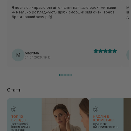
Я не знаю,як працюють ці геніальні патчі,але ефект миттєвий
Моє
🔥 Реально розгладжують дрібні зморшки біля очей. Треба
шк
брати повний розмір 🙌
до
Мар‘яна
М
04.04.2026, 19:10
Статті