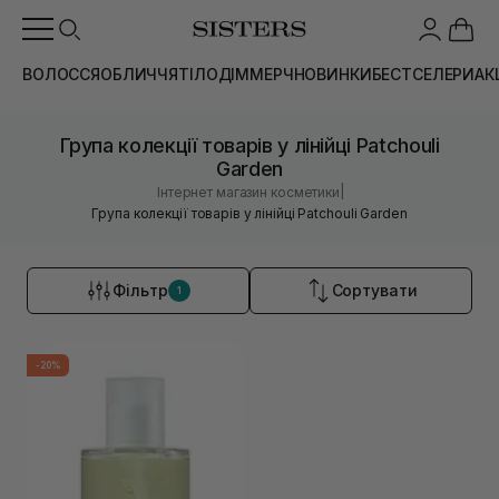
ВОЛОССЯ
ОБЛИЧЧЯ
ТІЛО
ДІМ
МЕРЧ
НОВИНКИ
БЕСТСЕЛЕРИ
АК
Група колекції товарів у лінійці Patchouli
Garden
|
Інтернет магазин косметики
Група колекції товарів у лінійці Patchouli Garden
Фільтр
Сортувати
1
-20%