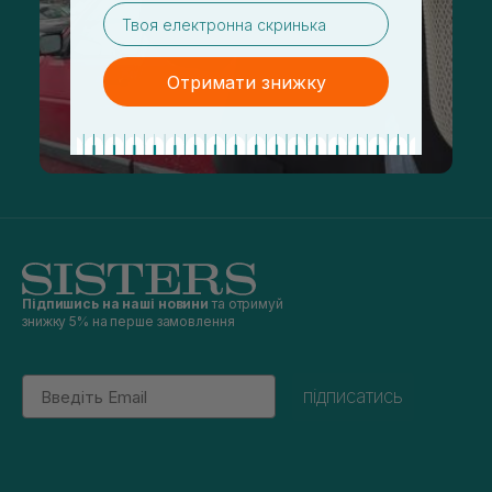
email
Отримати знижку
Підпишись на наші новини
та отримуй
знижку 5% на перше замовлення
Email
підписатись