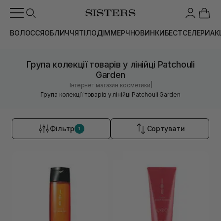
ВОЛОССЯ
ОБЛИЧЧЯ
ТІЛО
ДІМ
МЕРЧ
НОВИНКИ
БЕСТСЕЛЕРИ
АК
Група колекції товарів у лінійці Patchouli
Garden
|
Інтернет магазин косметики
Група колекції товарів у лінійці Patchouli Garden
Фільтр
Сортувати
1