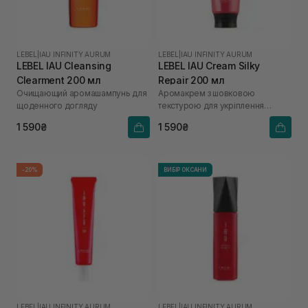
LEBEL
|
IAU INFINITY AURUM
LEBEL
|
IAU INFINITY AURUM
LEBEL IAU Cleansing
LEBEL IAU Cream Silky
Clearment 200 мл
Repair 200 мл
Очищающий аромашампунь для
Аромакрем з шовковою
щоденного догляду
текстурою для укріплення
волосся
1 590₴
1 590₴
-20%
ВИБІР ОКСАНИ
LEBEL
|
IAU INFINITY AURUM
LEBEL
|
IAU INFINITY AURUM