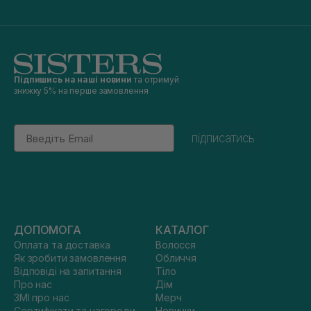
Підпишись на наші новини
та отримуй
знижку 5% на перше замовлення
Email
підписатись
ДОПОМОГА
КАТАЛОГ
Оплата та доставка
Волосся
Як зробити замовлення
Обличчя
Відповіді на запитання
Тіло
Про нас
Дім
ЗМІ про нас
Мерч
Сертифікати та нагороди
Новинки