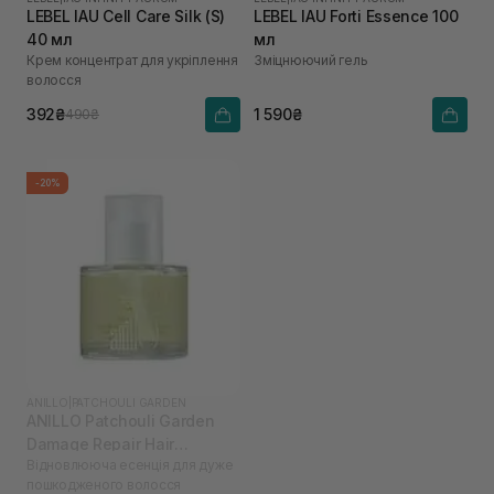
LEBEL IAU Cell Care Silk (S)
LEBEL IAU Forti Essence 100
40 мл
мл
Крем концентрат для укріплення
Зміцнюючий гель
волосся
392₴
1 590₴
490₴
-20%
ANILLO
|
PATCHOULI GARDEN
ANILLO Patchouli Garden
Damage Repair Hair
Відновлююча есенція для дуже
Essence 50 мл
пошкодженого волосся