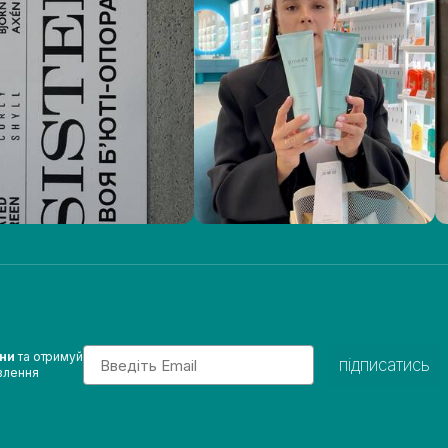
Email
ини
та отримуй
підписатись
влення