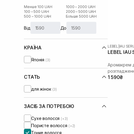
Менше 100 UAH
1000 – 2000 UAH
100 – 500 UAH
2000 – 5000 UAH
500 – 1000 UAH
Більше 5000 UAH
Від
До
LEBEL
|
IAU SE
КРАЇНА
LEBEL IAU 
Японія
(3)
Аромакрем д
розгладжен
СТАТЬ
1 590₴
для жінок
(3)
ЗАСІБ ЗА ПОТРЕБОЮ
Сухе волосся
(+3)
Пористе волосся
(+2)
Тонке волосся