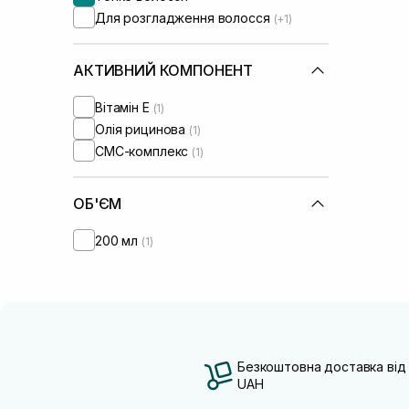
Для розгладження волосся
(+1)
АКТИВНИЙ КОМПОНЕНТ
Вітамін Е
(1)
Олія рицинова
(1)
СМС-комплекс
(1)
ОБ'ЄМ
200 мл
(1)
Безкоштовна доставка від
UAH