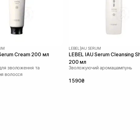
RUM
LEBEL
|
IAU SERUM
Serum Cream 200 мл
LEBEL IAU Serum Cleansing 
200 мл
ля зволоження та
Зволожуючий аромашампунь
ня волосся
1 590₴