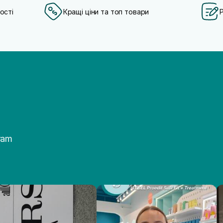
ості
Кращі ціни та топ товари
ram