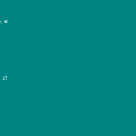
и, 45
, 23