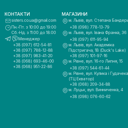
КОНТАКТИ
МАГАЗИНИ
sisters.co.ua@gmail.com
м. Львів, вул. Степана Бандер
Пн.-Пт. з 10:00 до 19:00
+38 (098) 778-13-79
Сб.-Нд. з 11:00 до 18:00
м. Львів, вул. Івана Франка, 36
Менеджер
+38 (097) 611-95-94
+38 (097) 612-54-81
м. Львів, вул. Академіка
+38 (097) 788-12-88
Підстригача, 1В (Duck's Lake)
+38 (097) 983-41-20
+38 (097) 101-97-16
+38 (068) 693-46-00
м. Рівне, вул. 16-го Липня, 15
+38 (068) 951-22-86
+38 (097) 544-61-44
м. Рівне, вул. Кулика і Гудачека
(ТЦ Екватор)
+38 (068) 209-34-88
м. Луцьк, вул. Винниченка, 4
+38 (098) 076-60-62