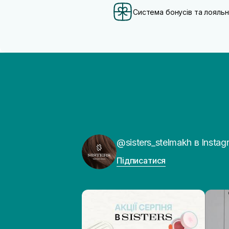
Система бонусів та лояльн
@sisters_stelmakh в Instag
Підписатися