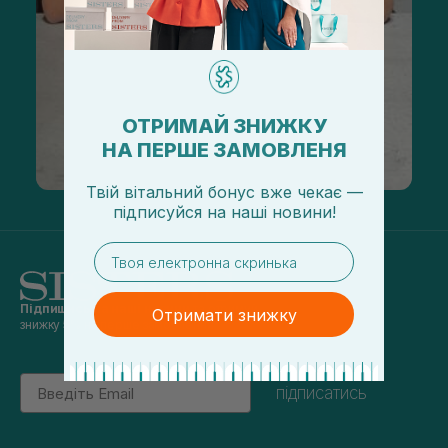
ОТРИМАЙ ЗНИЖКУ
НА ПЕРШЕ ЗАМОВЛЕНЯ
Твій вітальний бонус вже чекає —
підписуйся
на
наші новини!
email
Підпишись на наші новини
та отримуй
Отримати знижку
знижку 5% на перше замовлення
Email
підписатись