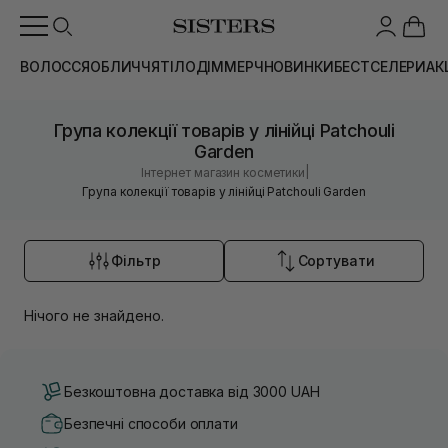
ВОЛОССЯ
ОБЛИЧЧЯ
ТІЛО
ДІМ
МЕРЧ
НОВИНКИ
БЕСТСЕЛЕРИ
АК
Група колекції товарів у лінійці Patchouli
Garden
|
Інтернет магазин косметики
Група колекції товарів у лінійці Patchouli Garden
Фільтр
Сортувати
Нічого не знайдено.
Безкоштовна доставка від 3000 UAH
Безпечні способи оплати