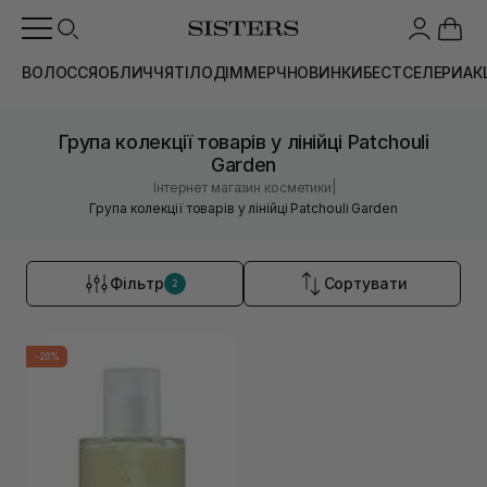
ВОЛОССЯ
ОБЛИЧЧЯ
ТІЛО
ДІМ
МЕРЧ
НОВИНКИ
БЕСТСЕЛЕРИ
АК
Група колекції товарів у лінійці Patchouli
Garden
|
Інтернет магазин косметики
Група колекції товарів у лінійці Patchouli Garden
Фільтр
Сортувати
2
-20%