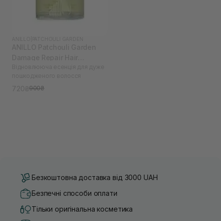
ANILLO
|
PATCHOULI GARDEN
ANILLO Patchouli Garden
Damage Repair Hair
Відновлююча есенція для дуже
Essence 50 мл
пошкодженого волосся
720₴
900₴
Безкоштовна доставка від 3000 UAH
Безпечні способи оплати
Тільки оригінальна косметика