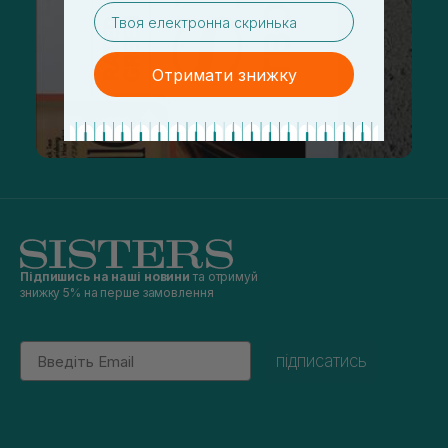
email
Отримати знижку
Підпишись на наші новини
та отримуй
знижку 5% на перше замовлення
Email
підписатись