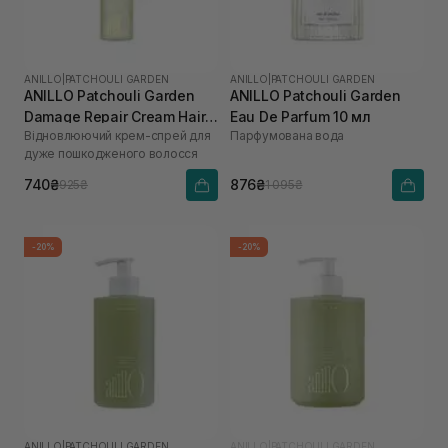
ANILLO
|
PATCHOULI GARDEN
ANILLO
|
PATCHOULI GARDEN
ANILLO Patchouli Garden
ANILLO Patchouli Garden
Damage Repair Cream Hair
Eau De Parfum 10 мл
Відновлюючий крем-спрей для
Парфумована вода
Mist 70 мл
дуже пошкодженого волосся
740₴
876₴
925₴
1 095₴
-20%
-20%
ANILLO
|
PATCHOULI GARDEN
ANILLO
|
PATCHOULI GARDEN