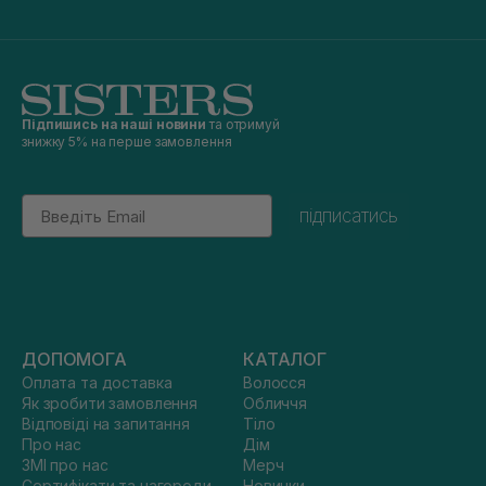
Підпишись на наші новини
та отримуй
знижку 5% на перше замовлення
Email
підписатись
ДОПОМОГА
КАТАЛОГ
Оплата та доставка
Волосся
Як зробити замовлення
Обличчя
Відповіді на запитання
Тіло
Про нас
Дім
ЗМІ про нас
Мерч
Сертифікати та нагороди
Новинки