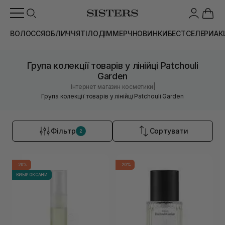
ВОЛОССЯ
ОБЛИЧЧЯ
ТІЛО
ДІМ
МЕРЧ
НОВИНКИ
БЕСТСЕЛЕРИ
АК
Група колекції товарів у лінійці Patchouli
Garden
|
Інтернет магазин косметики
Група колекції товарів у лінійці Patchouli Garden
Фільтр
Сортувати
2
-20%
-20%
ВИБІР ОКСАНИ