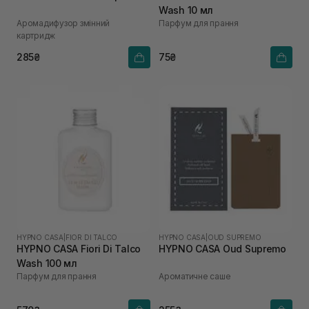
Wash 10 мл
Аромадифузор змінний
Парфум для прання
картридж
285₴
75₴
HYPNO CASA
|
FIOR DI TALCO
HYPNO CASA
|
OUD SUPREMO
HYPNO CASA Fiori Di Talco
HYPNO CASA Oud Supremo
Wash 100 мл
Парфум для прання
Ароматичне саше