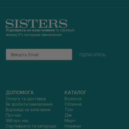
Підпишись на наші новини
та отримуй
знижку 5% на перше замовлення
Email
підписатись
ДОПОМОГА
КАТАЛОГ
Оплата та доставка
Волосся
Як зробити замовлення
Обличчя
Відповіді на запитання
Тіло
Про нас
Дім
ЗМІ про нас
Мерч
Сертифікати та нагороди
Новинки