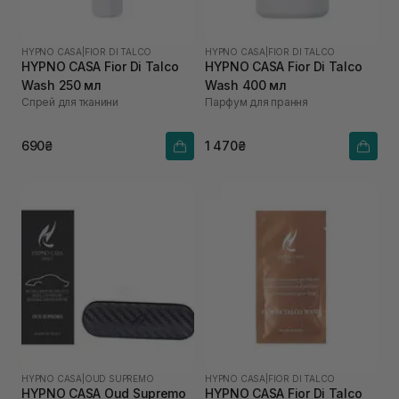
HYPNO CASA
|
FIOR DI TALCO
HYPNO CASA
|
FIOR DI TALCO
HYPNO CASA Fior Di Talco
HYPNO CASA Fior Di Talco
Wash 250 мл
Wash 400 мл
Спрей для тканини
Парфум для прання
690₴
1 470₴
HYPNO CASA
|
OUD SUPREMO
HYPNO CASA
|
FIOR DI TALCO
HYPNO CASA Oud Supremo
HYPNO CASA Fior Di Talco