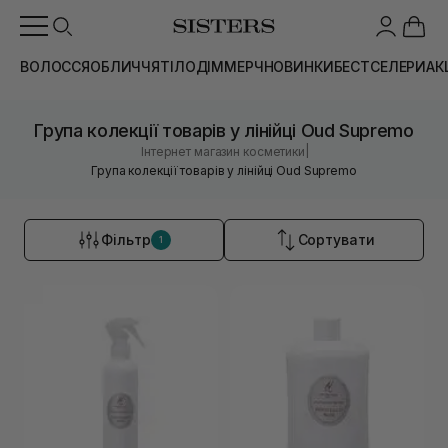
ВОЛОССЯ
ОБЛИЧЧЯ
ТІЛО
ДІМ
МЕРЧ
НОВИНКИ
БЕСТСЕЛЕРИ
АК
Група колекції товарів у лінійці Oud Supremo
|
Інтернет магазин косметики
Група колекції товарів у лінійці Oud Supremo
Фільтр
Сортувати
1