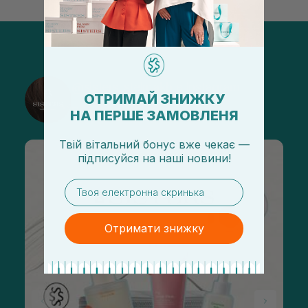
@sisters_stelmakh в Instagram
ОТРИМАЙ ЗНИЖКУ
Підписатися
НА ПЕРШЕ ЗАМОВЛЕНЯ
Твій вітальний бонус вже чекає —
підписуйся
на
наші новини!
email
Отримати знижку