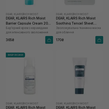
DEAR, KLAIRS
|
RICH MOIST
DEAR, KLAIRS
|
RICH MOIST
DEAR, KLAIRS Rich Moist
DEAR, KLAIRS Rich Moist
Barrier Capsule Cream 20
Soothing Tencel Sheet
Бар’єрний крем з керамідами
Зволожувальна тканинна маска
мл
Mask 1 шт
для інтенсивного зволоження
для обличчя
365₴
170₴
ВИБІР ОКСАНИ
DEAR, KLAIRS
|
RICH MOIST
DEAR, KLAIRS
|
RICH MOIST
DEAR, KLAIRS Rich Moist
DEAR, KLAIRS Rich Moist