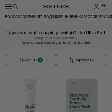
ВОЛОССЯ
ОБЛИЧЧЯ
ТІЛО
ДІМ
МЕРЧ
НОВИНКИ
БЕСТСЕЛЕРИ
АК
Група колекції товарів у лінійці Ortho Ultra Soft
|
Інтернет магазин косметики
Група колекції товарів у лінійці Ortho Ultra Soft
Фільтр
Сортувати
2