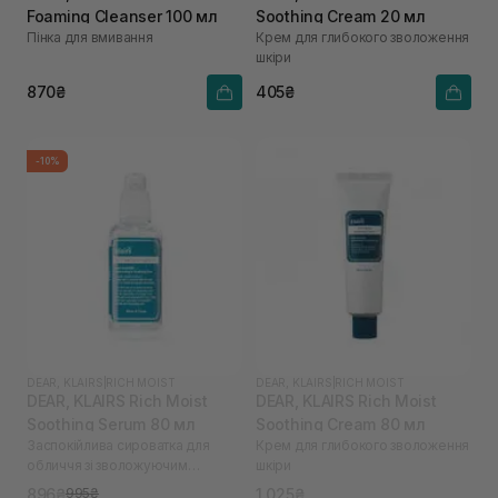
Foaming Cleanser 100 мл
Soothing Cream 20 мл
Пінка для вмивання
Крем для глибокого зволоження
шкіри
870₴
405₴
-10%
DEAR, KLAIRS
|
RICH MOIST
DEAR, KLAIRS
|
RICH MOIST
DEAR, KLAIRS Rich Moist
DEAR, KLAIRS Rich Moist
Soothing Serum 80 мл
Soothing Cream 80 мл
Заспокійлива сироватка для
Крем для глибокого зволоження
обличчя зі зволожуючим
шкіри
ефектом
896₴
1 025₴
995₴