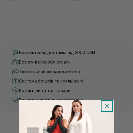
Безкоштовна доставка від 3000 UAH
Безпечні способи оплати
Тільки оригінальна косметика
Система бонусів та лояльності
Кращі ціни та топ товари
Рекомендації від косметологів