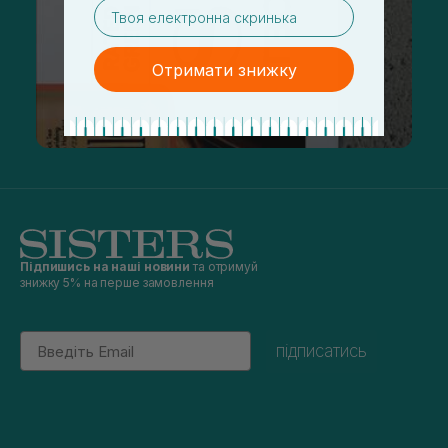
email
Отримати знижку
Підпишись на наші новини
та отримуй
знижку 5% на перше замовлення
Email
підписатись