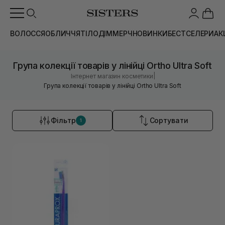
ВОЛОССЯ
ОБЛИЧЧЯ
ТІЛО
ДІМ
МЕРЧ
НОВИНКИ
БЕСТСЕЛЕРИ
АК
Група колекції товарів у лінійці Ortho Ultra Soft
|
Інтернет магазин косметики
Група колекції товарів у лінійці Ortho Ultra Soft
Фільтр
Сортувати
1