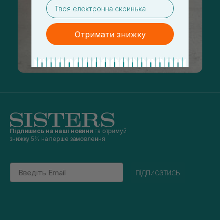
email
Отримати знижку
Підпишись на наші новини
та отримуй
знижку 5% на перше замовлення
Email
підписатись