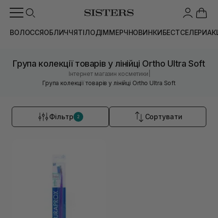
ВОЛОССЯ
ОБЛИЧЧЯ
ТІЛО
ДІМ
МЕРЧ
НОВИНКИ
БЕСТСЕЛЕРИ
АК
Група колекції товарів у лінійці Ortho Ultra Soft
|
Інтернет магазин косметики
Група колекції товарів у лінійці Ortho Ultra Soft
Фільтр
Сортувати
2