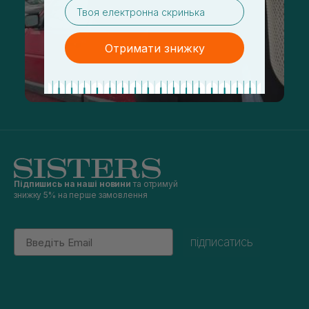
email
Отримати знижку
Підпишись на наші новини
та отримуй
знижку 5% на перше замовлення
Email
підписатись