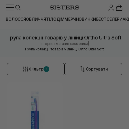
ВОЛОССЯ
ОБЛИЧЧЯ
ТІЛО
ДІМ
МЕРЧ
НОВИНКИ
БЕСТСЕЛЕРИ
АК
Група колекції товарів у лінійці Ortho Ultra Soft
|
Інтернет магазин косметики
Група колекції товарів у лінійці Ortho Ultra Soft
Фільтр
Сортувати
2