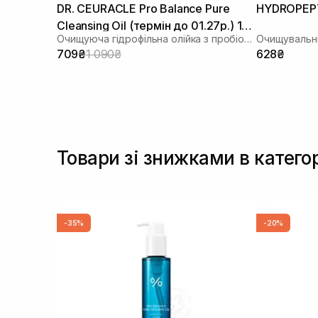
DR. CEURACLE Pro Balance Pure
HYDROPEPTI
Cleansing Oil (термін до 01.27р.) 155
Очищуюча гідрофільна олійка з пробіотиками
Очищувальни
мл
709₴
1 090₴
628₴
Товари зі знижками в катего
-35%
-20%