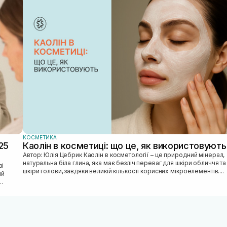
КОСМЕТИКА
25
Каолін в косметиці: що це, як використовують
Автор: Юлія Цебрик Каолін в косметології – це природний мінерал,
натуральна біла глина, яка має безліч переваг для шкіри обличчя та
шкіри голови, завдяки великій кількості корисних мікроелементів....
ий