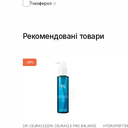
Токоферол
(1)
Рекомендовані товари
-35%
DR. CEURACLE
|
DR. CEURACLE PRO BALANCE
HYDROPEPTID