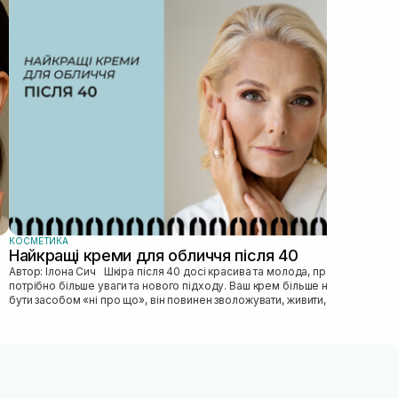
Як
Автор: Ілона Сич
зас
прав
пі...
КОСМЕТИКА
Найкращі креми для обличчя після 40
Автор: Ілона Сич Шкіра після 40 досі красива та молода, просто їй
потрібно більше уваги та нового підходу. Ваш крем більше не може
бути засобом «ні про що», він повинен зволожувати, живити, покр...