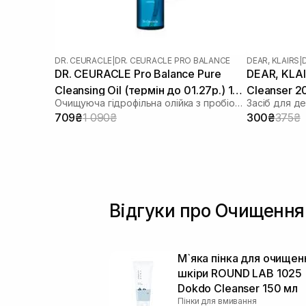
DR. CEURACLE
|
DR. CEURACLE PRO BALANCE
DEAR, KLAIRS
|
DR. CEURACLE Pro Balance Pure
DEAR, KLAIR
Cleansing Oil (термін до 01.27р.) 155
Cleanser 2
Очищуюча гідрофільна олійка з пробіотиками
мл
709₴
1 090₴
300₴
375₴
Відгуки про Очищення 
М`яка пінка для очищен
шкіри ROUND LAB 1025
Dokdo Cleanser 150 мл
Пінки для вмивання