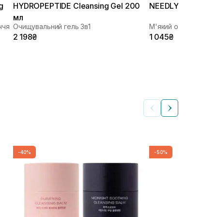
g
HYDROPEPTIDE Cleansing Gel 200
NEEDLY Mild Clean
мл
ччя
Очищувальний гель 3в1
М'який очищуючий 
2 198₴
1 045₴
-40%
-50%