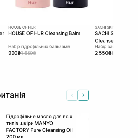
HOUSE OF HUR
SACHI SKIN
er
HOUSE OF HUR Cleansing Balm
SACHI SKIN Sapon
Cleanser 2 шт
Набір гідрофільних бальзамів
990₴
1 650₴
2 550₴
5 100₴
ританія
Гідрофільне масло для всіх
Гідрофільне
типів шкіри MANYO
глибокого о
FACTORY Pure Cleansing Oil
INSTYTUTUM 
200 мл
Melting Clea