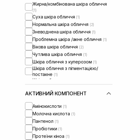
Жирна/комбінована шкіра обличчя
(1)
Суха шкіра обличчя
(1)
Нормальна шкіра обличчя
(2)
Зневоднена шкіра обличчя
(1)
Проблемна шкіра /акне обличчя
(1)
Вікова шкіра обличчя
(2)
Чутлива шкіра обличчя
(1)
Шкіра обличчя з куперозом
(1)
Шкіра обличчя з пігментацією/
постакне
(1)
Шкіра обличчя з розширеними
порами
(1)
Шкіра обличчя з порушеним
АКТИВНИЙ КОМПОНЕНТ
барʼєром
(1)
Шкіра обличчя з порушеним
Амінокислоти
(1)
мікробіомом
(1)
Молочна кислота
(1)
Пантенол
(1)
Пробіотики
(1)
Протеїни кіноа
(1)