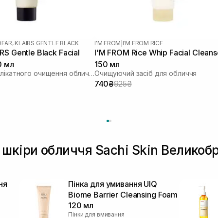
DEAR, KLAIRS GENTLE BLACK
I'M FROM
|
I'M FROM RICE
S Gentle Black Facial
I'M FROM Rice Whip Facial Cleans
0 мл
150 мл
Засіб для делікатного очищення обличчя
Очищуючий засіб для обличчя
740₴
925₴
шкіри обличчя Sachi Skin Великоб
ня
Пінка для умивання UIQ
Biome Barrier Cleansing Foam
120 мл
Пінки для вмивання