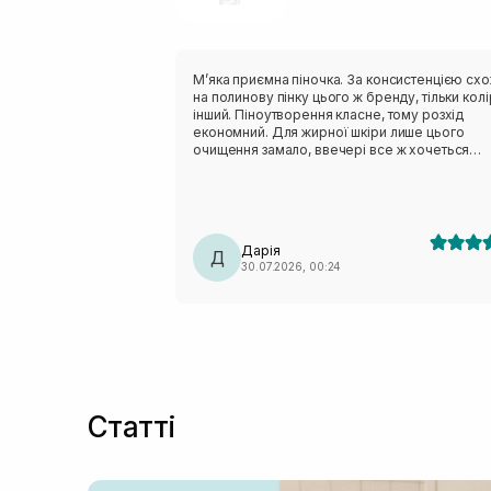
Мʼяка приємна піночка. За консистенцією сх
на полинову пінку цього ж бренду, тільки колі
інший. Піноутворення класне, тому розхід
економний. Для жирної шкіри лише цього
очищення замало, ввечері все ж хочеться
чогось активнішого. Але після сонця навпаки,
дуже делікатно очищає, не пересушуючи шкі
На розацеа очисник не тригерив, отже тест н
чутливість пройшов успішно.
Дарія
Д
30.07.2026, 00:24
Статті