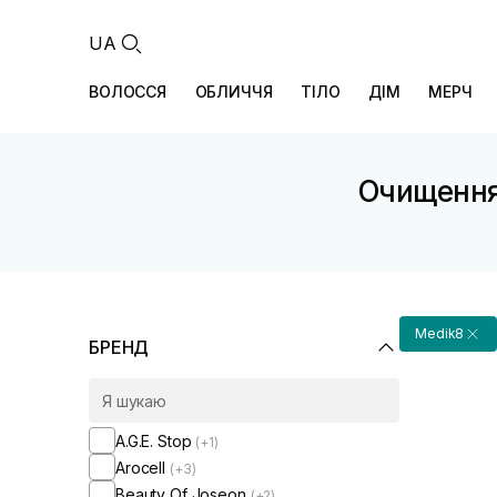
UA
ВОЛОССЯ
ОБЛИЧЧЯ
ТІЛО
ДІМ
МЕРЧ
Очищення
Medik8
БРЕНД
A.G.E. Stop
(+1)
Arocell
(+3)
Beauty Of Joseon
(+2)