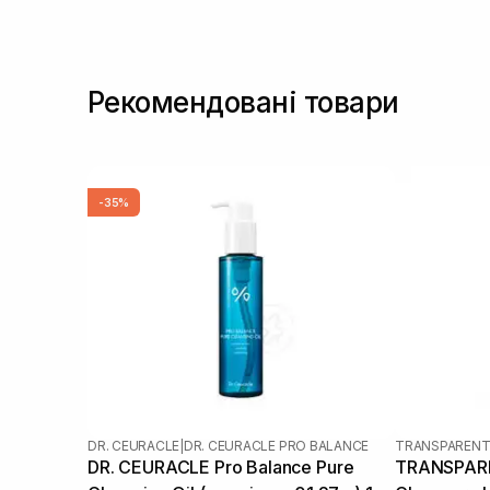
Саліцилова кислота
(3)
Чайне дерево
(1)
Рекомендовані товари
-35%
DR. CEURACLE
|
DR. CEURACLE PRO BALANCE
TRANSPARENT
DR. CEURACLE Pro Balance Pure
TRANSPARE