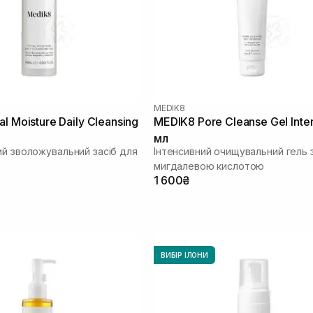
MEDIK8
l Moisture Daily Cleansing
MEDIK8 Pore Cleanse Gel Inte
мл
ий зволожувальний засіб для
Інтенсивний очищувальний гель 
мигдалевою кислотою
1 600₴
ВИБІР ІЛОНИ