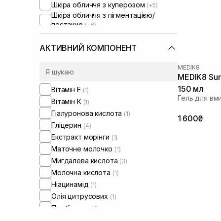
Шкіра обличчя з куперозом
(+5)
Шкіра обличчя з пігментацією/
постакне
(+6)
Шкіра обличчя з розширеними
порами
(+6)
АКТИВНИЙ КОМПОНЕНТ
Шкіра обличчя з порушеним
барʼєром
(+4)
MEDIK8
Шкіра обличчя з порушеним
MEDIK8 Sur
мікробіомом
(+3)
150 мл
Вітамін Е
(1)
Гель для вм
Вітамін К
(1)
Гіалуронова кислота
(1)
1 600₴
Гліцерин
(4)
Екстракт морінги
(1)
Маточне молочко
(1)
Мигдалева кислота
(3)
Молочна кислота
(1)
Ніацинамід
(1)
Олія цитрусових
(1)
Пребіотики
(1)
Розмарин
(1)