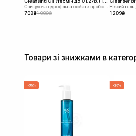
Cleansing Oil (термін до 01.27р.) 155
Cleanser p
Очищуюча гідрофільна олійка з пробіотиками
Ніжний гель
мл
709₴
1 090₴
1 209₴
Товари зі знижками в катего
-35%
-20%