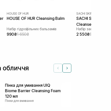
HOUSE OF HUR
SACHI SKIN
er
HOUSE OF HUR Cleansing Balm
SACHI SKIN Sapon
Cleanser 2 шт
Набір гідрофільних бальзамів
990₴
1 650₴
2 550₴
5 100₴
а обличчя
Пінка для умивання UIQ
Гідрофільне 
Biome Barrier Cleansing Foam
типів шкіри
120 мл
FACTORY Pure
Пінки для вмивання
200 мл
Гідрофільні олії