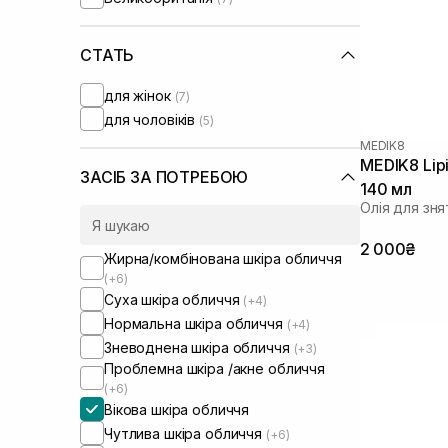
Purito
(+1)
Question and Answer
(+2)
Real Barrier
СТАТЬ
(+1)
Rejuran
(+1)
для жінок
(7)
Round Lab
(+4)
для чоловіків
(5)
Sachi Skin
(+2)
MEDIK8
Skin1004
(+2)
MEDIK8 Lipi
Transparent-Lab
(+5)
ЗАСІБ ЗА ПОТРЕБОЮ
140 мл
UIQ
(+5)
Олія для зня
Usolab
(+3)
2 000₴
Жирна/комбінована шкіра обличчя
(+6)
Суха шкіра обличчя
(+4)
Нормальна шкіра обличчя
(+4)
Зневоднена шкіра обличчя
(+3)
Проблемна шкіра /акне обличчя
(+6)
Вікова шкіра обличчя
Чутлива шкіра обличчя
(+6)