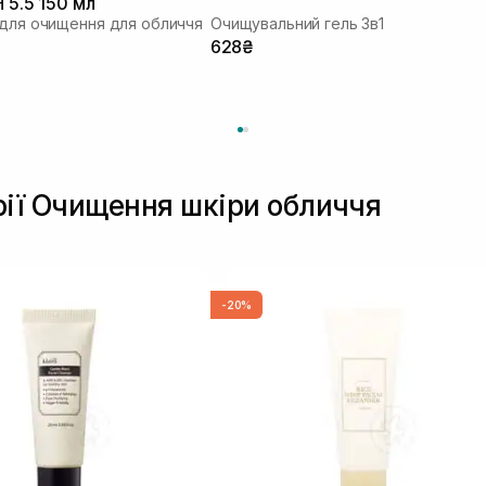
H 5.5 150 мл
 для очищення для обличчя
Очищувальний гель 3в1
628₴
рії Очищення шкіри обличчя
-20%