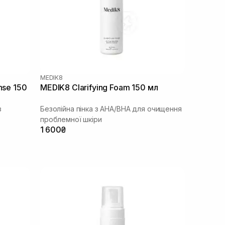
MEDIK8
nse 150
MEDIK8 Clarifying Foam 150 мл
з
Безолійна пінка з АНА/ВНА для очищення
проблемної шкіри
1 600₴