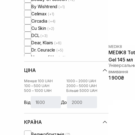
By Wishtrend
(+1)
Celimax
(+1)
Circadia
(+4)
Cu Skin
(+2)
DCL
(+3)
Dear, Klairs
(+6)
MEDIK8
Dr. Ceuracle
(+5)
MEDIK8 Tota
House of Hur
(+3)
Gel 145 мл
HydroPeptide
(+5)
Універсальн
ЦІНА
I'm From
вмивання
(+6)
1 900₴
IS Clinical
(+2)
Менше 100 UAH
1000 – 2000 UAH
Image Skincare
100 – 500 UAH
2000 – 5000 UAH
(+1)
500 – 1000 UAH
Більше 5000 UAH
Instytutum
(+3)
Lalarecipe
(+2)
Від
До
Manyo Factory
(+5)
Medicube
(+1)
КРАЇНА
Medik8
Needly
(+3)
Великобританія
(7)