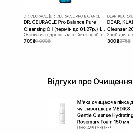
DR. CEURACLE
|
DR. CEURACLE PRO BALANCE
DEAR, KLAIRS
|
DR. CEURACLE Pro Balance Pure
DEAR, KLAIR
Cleansing Oil (термін до 01.27р.) 155
Cleanser 2
Очищуюча гідрофільна олійка з пробіотиками
мл
709₴
1 090₴
300₴
375₴
Відгуки про Очищення
М'яка очищаюча пінка 
чутливої ​​шкіри MEDIK8
Gentle Cleanse Hydratin
Rosemary Foam 150 мл
Пінки для вмивання