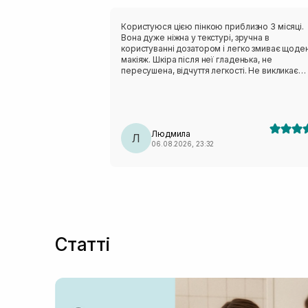
Користуюся цією пінкою приблизно 3 місяці.
Вона дуже ніжна у текстурі, зручна в
користуванні дозатором і легко змиває щоде
макіяж. Шкіра після неї гладенька, не
пересушена, відчуття легкості. Не викликає
подразнення, висипів і має не виражений запа
Однозначно мій фаворит, буду купувати і
користуватися даним засобом ще!!!
Людмила
Л
06.08.2026, 23:32
Статті