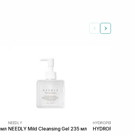
NEEDLY
HYDROPEPTIDE
 мл
NEEDLY Mild Cleansing Gel 235 мл
HYDROPEPTIDE Cle