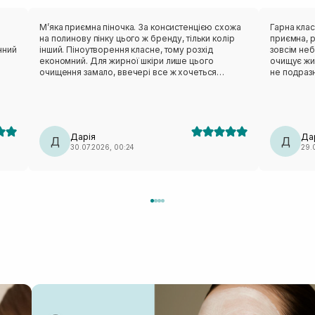
Мʼяка приємна піночка. За консистенцією схожа
Гарна класична
на полинову пінку цього ж бренду, тільки колір
приємна, р
нний
інший. Піноутворення класне, тому розхід
зовсім небагато засоб
економний. Для жирної шкіри лише цього
очищує жи
очищення замало, ввечері все ж хочеться
не подразн
х.
чогось активнішого. Але після сонця навпаки,
складі є ен
дуже делікатно очищає, не пересушуючи шкіру.
тому класн
На розацеа очисник не тригерив, отже тест на
як базовий очисник. Із 
чутливість пройшов успішно.
перестав щ
проте око
Дарія
Да
Д
баночкою. Висновок: за свої кошти — дуже крут
Д
30.07.2026, 00:24
29.
якісна вми