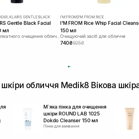
DEAR, KLAIRS GENTLE BLACK
I'M FROM
|
I'M FROM RICE
S Gentle Black Facial
I'M FROM Rice Whip Facial Cleans
0 мл
150 мл
Засіб для делікатного очищення обличчя
Очищуючий засіб для обличчя
740₴
925₴
 шкіри обличчя Medik8 Вікова шкір
для
М`яка пінка для очищення
шкіри ROUND LAB 1025
g
Dokdo Cleanser 150 мл
Пінки для вмивання