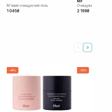
мл
М'який очищуючий гель
Очищувальний гель 
1 045₴
2 198₴
-40%
-50%