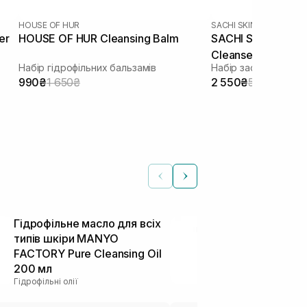
HOUSE OF HUR
SACHI SKIN
er
HOUSE OF HUR Cleansing Balm
SACHI SKIN Sapon
Cleanser 2 шт
Набір гідрофільних бальзамів
990₴
1 650₴
2 550₴
5 100₴
Гідрофільне масло для всіх
Гідрофільне
типів шкіри MANYO
глибокого о
FACTORY Pure Cleansing Oil
INSTYTUTUM 
200 мл
Melting Clea
Гідрофільні олії
Засоби 2 в 1