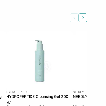
HYDROPEPTIDE
NEEDLY
g
HYDROPEPTIDE Cleansing Gel 200
NEEDLY Mild Clean
мл