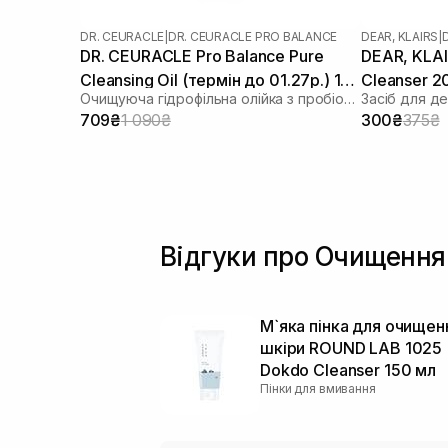
DR. CEURACLE
|
DR. CEURACLE PRO BALANCE
DEAR, KLAIRS
|
DR. CEURACLE Pro Balance Pure
DEAR, KLAIR
Cleansing Oil (термін до 01.27р.) 155
Cleanser 2
Очищуюча гідрофільна олійка з пробіотиками
мл
709₴
1 090₴
300₴
375₴
Відгуки про Очищення 
М`яка пінка для очищен
шкіри ROUND LAB 1025
Dokdo Cleanser 150 мл
Пінки для вмивання