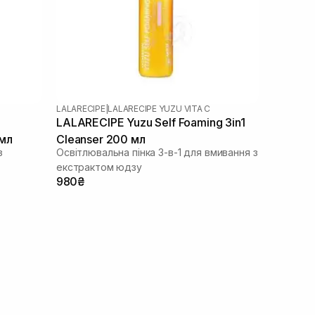
LALARECIPE
|
LALARECIPE YUZU VITA C
LALARECIPE Yuzu Self Foaming 3in1
мл
Cleanser 200 мл
з
Освітлювальна пінка 3-в-1 для вмивання з
екстрактом юдзу
980₴