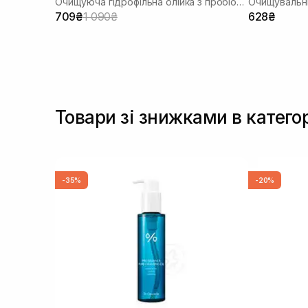
Очищуюча гідрофільна олійка з пробіотиками
Очищувальни
мл
709₴
1 090₴
628₴
Товари зі знижками в катего
-35%
-20%