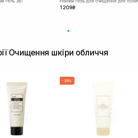
й гель 3в1
Ніжний гель для очищення для обли
1 209₴
рії Очищення шкіри обличчя
-20%