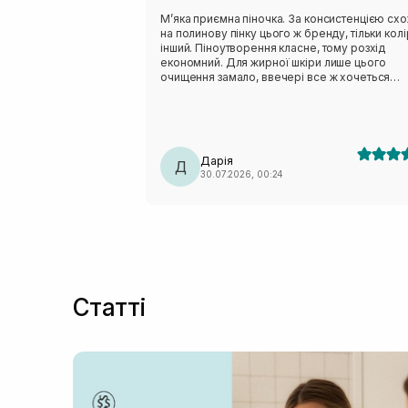
Мʼяка приємна піночка. За консистенцією сх
на полинову пінку цього ж бренду, тільки колі
інший. Піноутворення класне, тому розхід
економний. Для жирної шкіри лише цього
очищення замало, ввечері все ж хочеться
чогось активнішого. Але після сонця навпаки,
дуже делікатно очищає, не пересушуючи шкі
На розацеа очисник не тригерив, отже тест н
чутливість пройшов успішно.
Дарія
Д
30.07.2026, 00:24
Статті