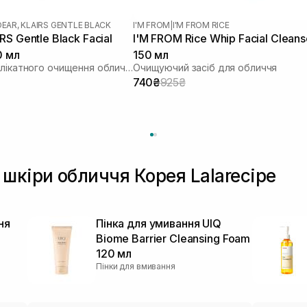
DEAR, KLAIRS GENTLE BLACK
I'M FROM
|
I'M FROM RICE
S Gentle Black Facial
I'M FROM Rice Whip Facial Cleans
0 мл
150 мл
Засіб для делікатного очищення обличчя
Очищуючий засіб для обличчя
740₴
925₴
шкіри обличчя Корея Lalarecipe
ня
Пінка для умивання UIQ
Biome Barrier Cleansing Foam
120 мл
Пінки для вмивання