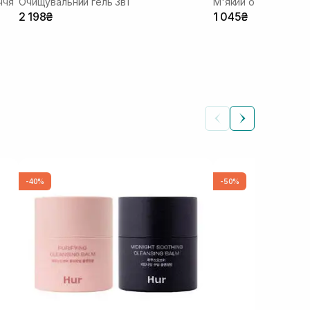
ччя
Очищувальний гель 3в1
М'який очищуючий 
2 198₴
1 045₴
-40%
-50%