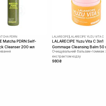
ATCHA PDRN
LALARECIPE
|
LALARECIPE YUZU VITA C
 Matcha PDRN Self-
LALARECIPE Yuzu Vita C 3in1
ck Cleanser 200 мл
Gommage Cleansing Balm 50 
мивання
Очищувальний бальзам-гоммаж 
екстрактом юдзу
980₴