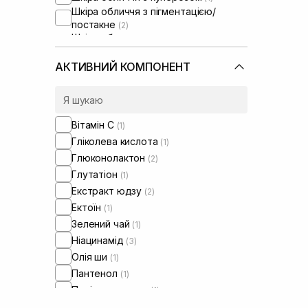
Шкіра обличчя з пігментацією/
постакне
(2)
Шкіра обличчя з розширеними
порами
(1)
АКТИВНИЙ КОМПОНЕНТ
Вітамін C
(1)
Гліколева кислота
(1)
Глюконолактон
(2)
Глутатіон
(1)
Екстракт юдзу
(2)
Ектоїн
(1)
Зелений чай
(1)
Ніацинамід
(3)
Олія ши
(1)
Пантенол
(1)
Полінуклеотиди
(1)
Саліцилова кислота
(1)