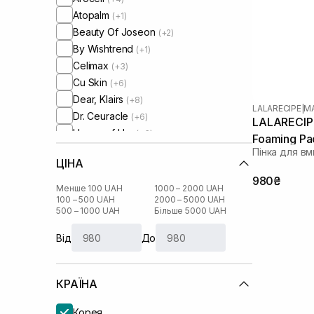
Atopalm
(+1)
Beauty Of Joseon
(+2)
By Wishtrend
(+1)
Celimax
(+3)
Cu Skin
(+6)
Dear, Klairs
(+8)
LALARECIPE
|
M
Dr. Ceuracle
(+6)
LALARECIPE
House of Hur
(+3)
Foaming Pa
I'm From
(+6)
Пінка для в
ЦІНА
Lagom
(+1)
980₴
Lalarecipe
Менше 100 UAH
1000 – 2000 UAH
Manyo Factory
100 – 500 UAH
2000 – 5000 UAH
(+7)
500 – 1000 UAH
Більше 5000 UAH
Medicube
(+2)
Needly
(+5)
Від
До
Purito
(+1)
Real Barrier
(+1)
КРАЇНА
Rejuran
(+2)
Round Lab
(+8)
Корея