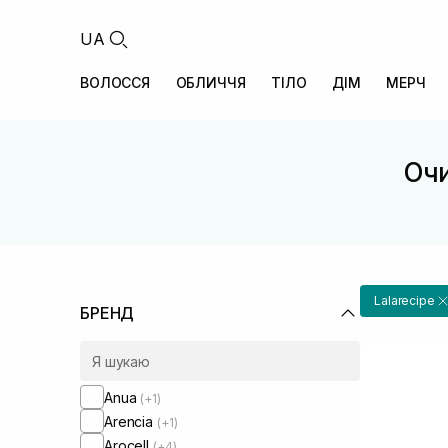
UA
ВОЛОССЯ
ОБЛИЧЧЯ
ТІЛО
ДІМ
МЕРЧ
Очи
Lalarecipe
БРЕНД
Anua
(+1)
Arencia
(+1)
Arocell
(+4)