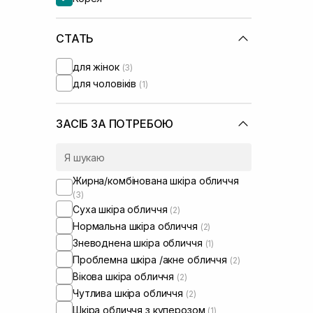
Skin1004
(+2)
UIQ
(+5)
Usolab
СТАТЬ
(+6)
VT Cosmetics
(+1)
для жінок
(3)
для чоловіків
(1)
ЗАСІБ ЗА ПОТРЕБОЮ
Жирна/комбінована шкіра обличчя
(3)
Суха шкіра обличчя
(2)
Нормальна шкіра обличчя
(2)
Зневоднена шкіра обличчя
(1)
Проблемна шкіра /акне обличчя
(2)
Вікова шкіра обличчя
(2)
Чутлива шкіра обличчя
(2)
Шкіра обличчя з куперозом
(1)