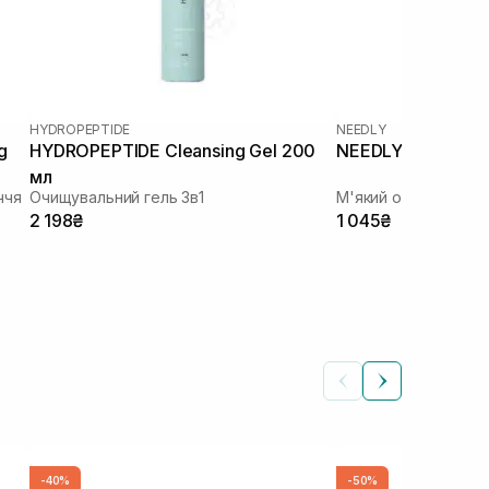
HYDROPEPTIDE
NEEDLY
g
HYDROPEPTIDE Cleansing Gel 200
NEEDLY Mild Clean
мл
ччя
Очищувальний гель 3в1
М'який очищуючий 
2 198₴
1 045₴
-40%
-50%