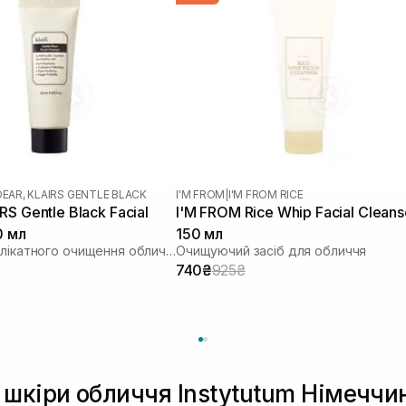
DEAR, KLAIRS GENTLE BLACK
I'M FROM
|
I'M FROM RICE
S Gentle Black Facial
I'M FROM Rice Whip Facial Cleans
0 мл
150 мл
Засіб для делікатного очищення обличчя
Очищуючий засіб для обличчя
740₴
925₴
 шкіри обличчя Instytutum Німеччи