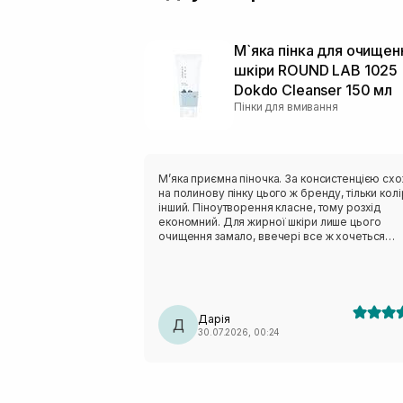
М`яка пінка для очищен
шкіри ROUND LAB 1025
Dokdo Cleanser 150 мл
Пінки для вмивання
Мʼяка приємна піночка. За консистенцією сх
на полинову пінку цього ж бренду, тільки колі
інший. Піноутворення класне, тому розхід
економний. Для жирної шкіри лише цього
очищення замало, ввечері все ж хочеться
чогось активнішого. Але після сонця навпаки,
дуже делікатно очищає, не пересушуючи шкі
На розацеа очисник не тригерив, отже тест н
чутливість пройшов успішно.
Дарія
Д
30.07.2026, 00:24