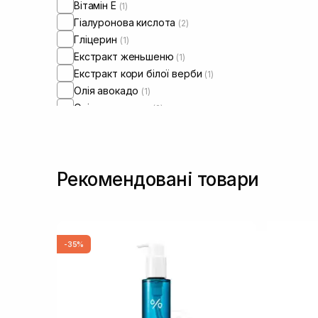
Вітамін Е
(1)
Гіалуронова кислота
(2)
Гліцерин
(1)
Екстракт женьшеню
(1)
Екстракт кори білої верби
(1)
Олія авокадо
(1)
Олія соняшнику
(2)
Пантенол
(2)
Ретиніл пальмітат
(2)
Рекомендовані товари
-35%