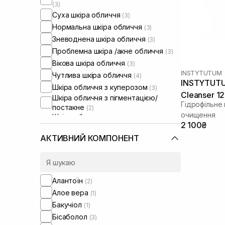
(3)
Суха шкіра обличчя
(3)
Нормальна шкіра обличчя
(3)
Зневоднена шкіра обличчя
(3)
Проблемна шкіра /акне обличчя
(3)
Вікова шкіра обличчя
(3)
INSTYTUTUM
Чутлива шкіра обличчя
(4)
INSTYTUTUM
Шкіра обличчя з куперозом
(3)
Cleanser 1
Шкіра обличчя з пігментацією/
Гідрофільне
постакне
(2)
очищення
Шкіра обличчя з розширеними
2 100₴
порами
(3)
Шкіра обличчя з порушеним
АКТИВНИЙ КОМПОНЕНТ
барʼєром
(2)
Шкіра обличчя з порушеним
мікробіомом
(2)
Алантоїн
(2)
Алое вера
(1)
Бакучіол
(1)
Бісаболол
(3)