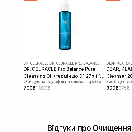
DR. CEURACLE
|
DR. CEURACLE PRO BALANCE
DEAR, KLAIRS
|
DR. CEURACLE Pro Balance Pure
DEAR, KLAIR
Cleansing Oil (термін до 01.27р.) 155
Cleanser 2
Очищуюча гідрофільна олійка з пробіотиками
мл
709₴
1 090₴
300₴
375₴
Відгуки про Очищення