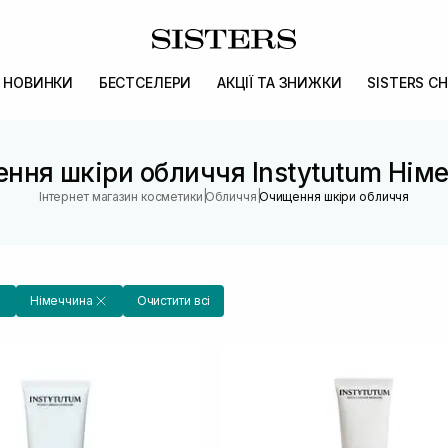
НОВИНКИ
БЕСТСЕЛЕРИ
АКЦІЇ ТА ЗНИЖКИ
SISTERS CH
ння шкіри обличчя Instytutum Нім
|
|
Інтернет магазин косметики
Обличчя
Очищення шкіри обличчя
Німеччина
Очистити всі