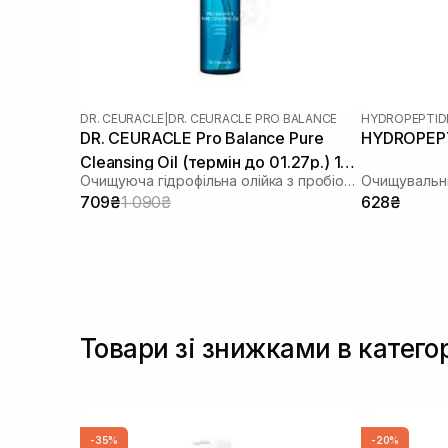
DR. CEURACLE
|
DR. CEURACLE PRO BALANCE
HYDROPEPTID
DR. CEURACLE Pro Balance Pure
HYDROPEPTI
Cleansing Oil (термін до 01.27р.) 155
Очищуюча гідрофільна олійка з пробіотиками
Очищувальни
мл
709₴
1 090₴
628₴
Товари зі знижками в катего
-35%
-20%