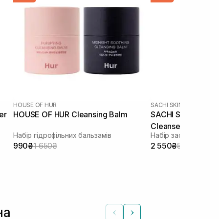
HOUSE OF HUR
SACHI SKIN
er
HOUSE OF HUR Cleansing Balm
SACHI SKIN Sapon
Cleanser 2 шт
Набір гідрофільних бальзамів
990₴
1 650₴
2 550₴
5 100₴
на