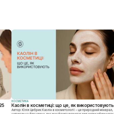
версії.
КОСМЕТИКА
25
Каолін в косметиці: що це, як використовують
Автор: Юлія Цебрик Каолін в косметології – це природний мінерал,
натуральна біла глина, яка має безліч переваг для шкіри обличчя та