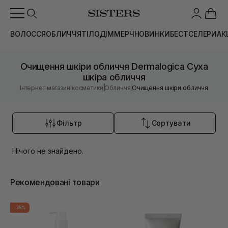
ВОЛОССЯ
ОБЛИЧЧЯ
ТІЛО
ДІМ
МЕРЧ
НОВИНКИ
БЕСТСЕЛЕРИ
АК
Очищення шкіри обличчя Dermalogica Суха
шкіра обличчя
|
|
Інтернет магазин косметики
Обличчя
Очищення шкіри обличчя
Фільтр
Сортувати
Нічого не знайдено.
Рекомендовані товари
-35%