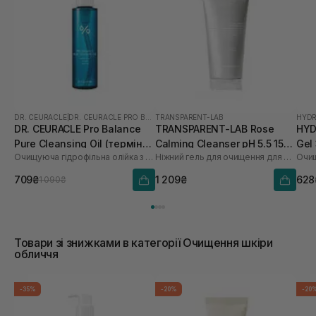
DR. CEURACLE
|
DR. CEURACLE PRO BALANCE
TRANSPARENT-LAB
HYDR
DR. CEURACLE Pro Balance
TRANSPARENT-LAB Rose
HYD
Pure Cleansing Oil (термін
Calming Cleanser pH 5.5 150
Gel
Очищуюча гідрофільна олійка з пробіотиками
Ніжний гель для очищення для обличчя
Очищ
до 01.27р.) 155 мл
мл
709₴
1 209₴
628
1 090₴
Товари зі знижками в категорії Очищення шкіри
обличчя
-35%
-20%
-20