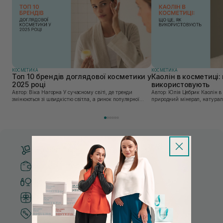
КОСМЕТИКА
КОСМЕТИКА
Топ 10 брендів доглядової косметики у
Каолін в косметиці: 
2025 році
використовують
Автор: Віка Нагорна У сучасному світі, де тренди
Автор: Юлія Цебрик Каолін в косметології – це
змінюються зі швидкістю світла, а ринок популярної
природний мінерал, натураль
косметики переповнений новими пропозиціями, вибір
безліч переваг для шкіри обл
засобу для себе стає справжнім викликом. 2025 р...
завдяки великій кількості ко
Безкоштовна доставка від 3000 UAH
Безпечні способи оплати
Тільки оригінальна косметика
Система бонусів та лояльності
Кращі ціни та топ товари