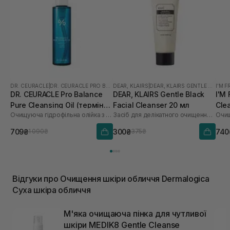
DR. CEURACLE
|
DR. CEURACLE PRO BALANCE
DEAR, KLAIRS
|
DEAR, KLAIRS GENTLE BLACK
I'M 
DR. CEURACLE Pro Balance
DEAR, KLAIRS Gentle Black
I'M
Pure Cleansing Oil (термін
Facial Cleanser 20 мл
Cle
Очищуюча гідрофільна олійка з пробіотиками
Засіб для делікатного очищення обличчя
Очищ
до 01.27р.) 155 мл
709₴
300₴
740
1 090₴
375₴
Відгуки про Очищення шкіри обличчя Dermalogica
Суха шкіра обличчя
М'яка очищаюча пінка для чутливої ​​
шкіри MEDIK8 Gentle Cleanse