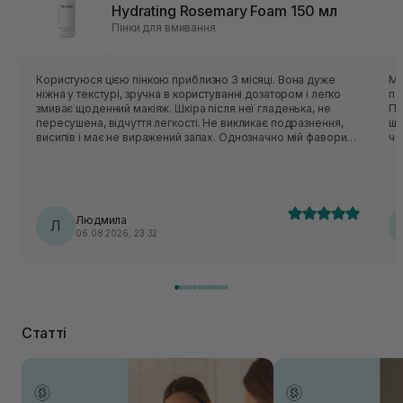
Hydrating Rosemary Foam 150 мл
Пінки для вмивання
Користуюся цією пінкою приблизно 3 місяці. Вона дуже
Мʼ
ніжна у текстурі, зручна в користуванні дозатором і легко
по
змиває щоденний макіяж. Шкіра після неї гладенька, не
Пін
пересушена, відчуття легкості. Не викликає подразнення,
шк
висипів і має не виражений запах. Однозначно мій фаворит,
чо
буду купувати і користуватися даним засобом ще!!!
дел
оч
ус
Людмила
Л
06.08.2026, 23:32
Статті