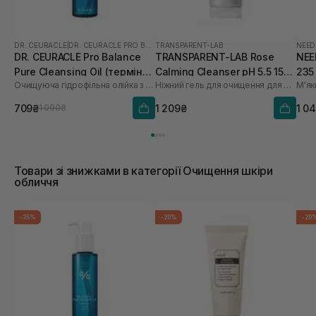
DR. CEURACLE
|
DR. CEURACLE PRO BALANCE
TRANSPARENT-LAB
NEED
DR. CEURACLE Pro Balance
TRANSPARENT-LAB Rose
NEE
Pure Cleansing Oil (термін
Calming Cleanser pH 5.5 150
235
Очищуюча гідрофільна олійка з пробіотиками
Ніжний гель для очищення для обличчя
М'як
до 01.27р.) 155 мл
мл
709₴
1 209₴
1 0
1 090₴
Товари зі знижками в категорії Очищення шкіри
обличчя
-35%
-20%
-20