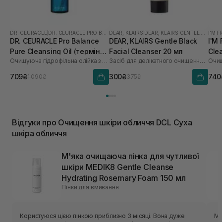
DR. CEURACLE
|
DR. CEURACLE PRO BALANCE
DEAR, KLAIRS
|
DEAR, KLAIRS GENTLE BLACK
I'M 
DR. CEURACLE Pro Balance
DEAR, KLAIRS Gentle Black
I'M
Pure Cleansing Oil (термін
Facial Cleanser 20 мл
Cle
Очищуюча гідрофільна олійка з пробіотиками
Засіб для делікатного очищення обличчя
Очищ
до 01.27р.) 155 мл
709₴
300₴
740
1 090₴
375₴
Відгуки про Очищення шкіри обличчя DCL Суха
шкіра обличчя
М'яка очищаюча пінка для чутливої ​​
шкіри MEDIK8 Gentle Cleanse
Hydrating Rosemary Foam 150 мл
Пінки для вмивання
Користуюся цією пінкою приблизно 3 місяці. Вона дуже
Мʼ