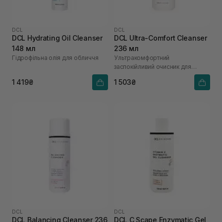
DCL
DCL
DCL Hydrating Oil Cleanser
DCL Ultra-Comfort Cleanser
148 мл
236 мл
Гідрофільна олія для обличчя
Ультракомфортний
заспокійливий очисник для
реактивної шкіри
1 419₴
1 503₴
DCL
DCL
DCL Balancing Cleanser 236
DCL C Scape Enzymatic Gel