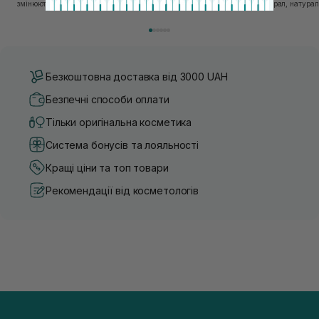
змінюються зі швидкістю світла, а ринок популярної
природний мінерал, натураль
косметики переповнений новими пропозиціями, вибір
безліч переваг для шкіри обл
засобу для себе стає справжнім викликом. 2025 р...
завдяки великій кількості ко
Безкоштовна доставка від 3000 UAH
Безпечні способи оплати
Тільки оригінальна косметика
Система бонусів та лояльності
Кращі ціни та топ товари
Рекомендації від косметологів