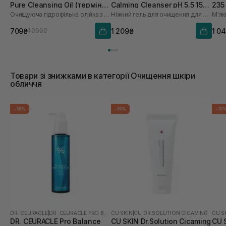
Pure Cleansing Oil (термін
Calming Cleanser pH 5.5 150
235
Очищуюча гідрофільна олійка з пробіотиками
Ніжний гель для очищення для обличчя
М'як
до 01.27р.) 155 мл
мл
709₴
1 209₴
1 0
1 090₴
Товари зі знижками в категорії Очищення шкіри
обличчя
-35%
-15%
-15
DR. CEURACLE
|
DR. CEURACLE PRO BALANCE
CU SKIN
|
CU DR.SOLUTION CICAMING
CU S
DR. CEURACLE Pro Balance
CU SKIN Dr.Solution Cicaming
CU S