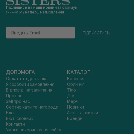
Підпишись на наші новини
та отримуй
знижку 5% на перше замовлення
Email
підписатись
ДОПОМОГА
КАТАЛОГ
Оплата та доставка
Волосся
Як зробити замовлення
Обличчя
Відповіді на запитання
Тіло
Про нас
Дім
ЗМІ про нас
Мерч
Сертифікати та нагороди
Новинки
Блог
Акції та знижки
Бюті словник
Бренди
Контакти
Умови використання сайту