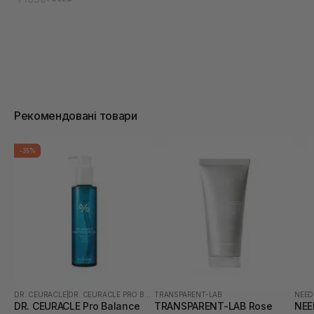
Рекомендовані товари
-35%
DR. CEURACLE
|
DR. CEURACLE PRO BALANCE
TRANSPARENT-LAB
NEED
DR. CEURACLE Pro Balance
TRANSPARENT-LAB Rose
NEE