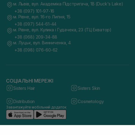
м. Львів, вул. Академіка Підстригача, 1В (Duck's Lake)
+38 (097) 101-97-16
м. Рівне, вул. 16-го Липня, 15
+38 (097) 544-61-44
м. Рівне, вул. Кулика і Гудачека, 23 (ТЦ Екватор)
+38 (068) 209-34-88
м. Луцьк, вул. Винниченка, 4
+38 (098) 076-60-62
СОЦІАЛЬНІ МЕРЕЖІ
Sisters Hair
Sisters Skin
Distribution
Cosmetology
Завантажуйте мобільний додаток