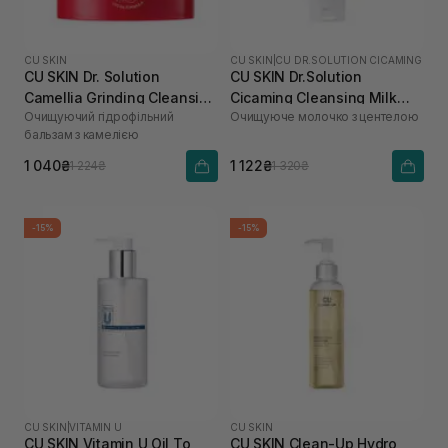
CU SKIN
CU SKIN
|
CU DR.SOLUTION CICAMING
CU SKIN Dr. Solution
CU SKIN Dr.Solution
Camellia Grinding Cleansing
Cicaming Cleansing Milk
Очищуючий гідрофільний
Очищуюче молочко з центелою
Balm 50 г
200 мл
бальзам з камелією
1 040₴
1 122₴
1 224₴
1 320₴
-15%
-15%
CU SKIN
|
VITAMIN U
CU SKIN
CU SKIN Vitamin U Oil To
CU SKIN Clean-Up Hydro