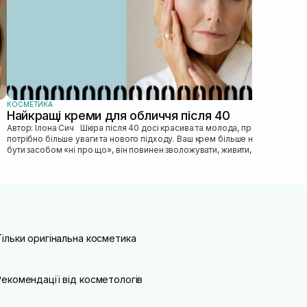
КОСМЕТИКА
Найкращі креми для обличчя після 40
Автор: Ілона Сич Шкіра після 40 досі красива та молода, просто їй
потрібно більше уваги та нового підходу. Ваш крем більше не може
бути засобом «ні про що», він повинен зволожувати, живити, покр...
Тільки оригінальна косметика
Рекомендації від косметологів