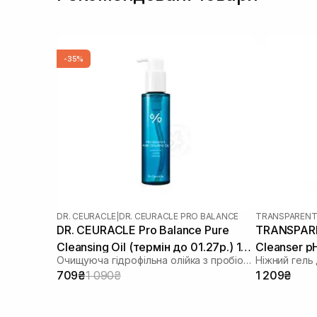
-35%
DR. CEURACLE
|
DR. CEURACLE PRO BALANCE
TRANSPARENT
DR. CEURACLE Pro Balance Pure
TRANSPARE
Cleansing Oil (термін до 01.27р.) 155
Cleanser p
Очищуюча гідрофільна олійка з пробіотиками
Ніжний гель
мл
709₴
1 090₴
1 209₴