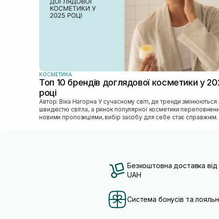
КОСМЕТИКА
Топ 10 брендів доглядової косметики у 20
році
Автор: Віка Нагорна У сучасному світі, де тренди змінюються зі
швидкістю світла, а ринок популярної косметики переповнен
новими пропозиціями, вибір засобу для себе стає справжнім
викликом. 2025 р...
Безкоштовна доставка від
UAH
Система бонусів та лояльн