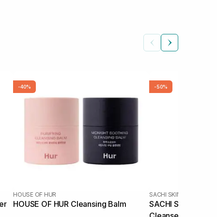
-40%
-50%
HOUSE OF HUR
SACHI SKIN
er
HOUSE OF HUR Cleansing Balm
SACHI SKIN Sapon
Cleanser 2 шт