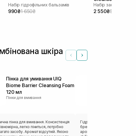
Набір гідрофільних бальзамів
990₴
1 650₴
2 550₴
5 100₴
мбінована шкіра
Пінка для умивання UIQ
Гідрофільне 
Biome Barrier Cleansing Foam
типів шкіри
120 мл
FACTORY Pure
Пінки для вмивання
200 мл
Гідрофільні олії
 пінка для вмивання. Консистенція
Гідрофільна олія дуже схожа д
івномірна, легко піниться, потрібно
бренду в зеленому кольорі - м
у. Аромат відсутній. Якісно
аромат трав, але не такий вир