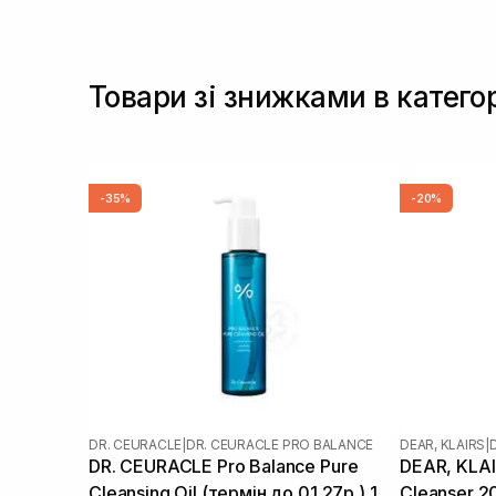
Товари зі знижками в катего
-35%
-20%
DR. CEURACLE
|
DR. CEURACLE PRO BALANCE
DEAR, KLAIRS
|
DR. CEURACLE Pro Balance Pure
DEAR, KLAIR
Cleansing Oil (термін до 01.27р.) 155
Cleanser 2