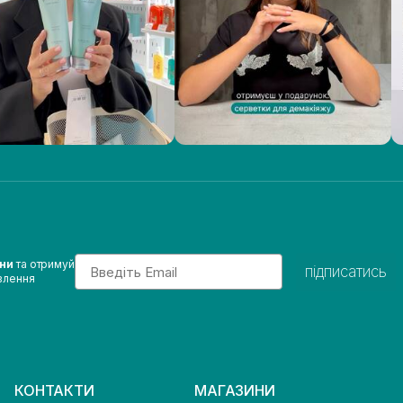
Email
ини
та отримуй
підписатись
влення
КОНТАКТИ
МАГАЗИНИ