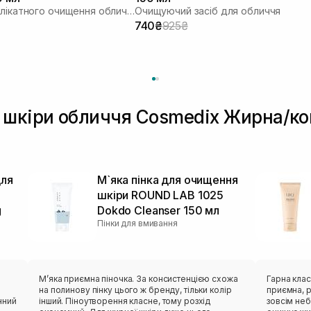
Засіб для делікатного очищення обличчя
Очищуючий засіб для обличчя
740₴
925₴
 шкіри обличчя Cosmedix Жирна/ко
для
М`яка пінка для очищення
шкіри ROUND LAB 1025
g
Dokdo Cleanser 150 мл
Пінки для вмивання
Мʼяка приємна піночка. За консистенцією схожа
Гарна класична
на полинову пінку цього ж бренду, тільки колір
приємна, р
нний
інший. Піноутворення класне, тому розхід
зовсім небагато засоб