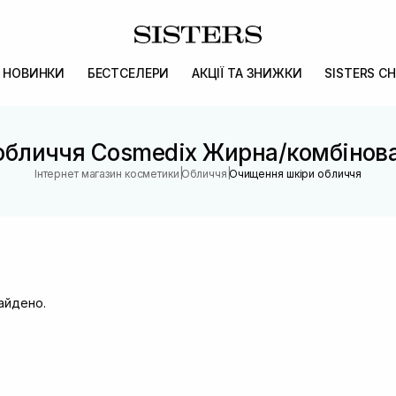
НОВИНКИ
БЕСТСЕЛЕРИ
АКЦІЇ ТА ЗНИЖКИ
SISTERS CH
обличчя Cosmedix Жирна/комбінова
|
|
Інтернет магазин косметики
Обличчя
Очищення шкіри обличчя
найдено.