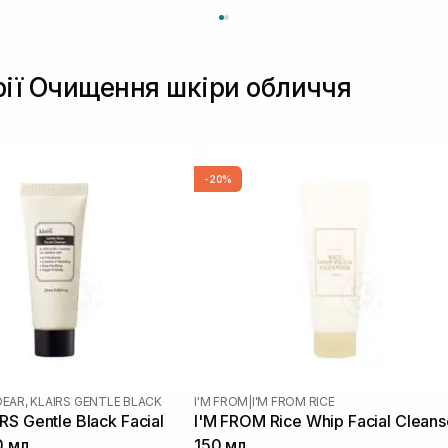
рії Очищення шкіри обличчя
-20%
DEAR, KLAIRS GENTLE BLACK
I'M FROM
|
I'M FROM RICE
S Gentle Black Facial
I'M FROM Rice Whip Facial Cleans
0 мл
150 мл