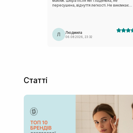
макіяж. Шкіра після неї гладенька, не
пересушена, відчуття легкості. Не викликає
подразнення, висипів і має не виражений запа
Однозначно мій фаворит, буду купувати і
користуватися даним засобом ще!!!
Людмила
Л
06.08.2026, 23:32
Статті