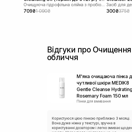
Очищуюча гідрофільна олійка з пробіотиками
мл
709₴
1 090₴
300₴
375₴
Відгуки про Очищення
обличчя
М'яка очищаюча пінка 
чутливої ​​шкіри MEDIK8
Gentle Cleanse Hydratin
Rosemary Foam 150 мл
Пінки для вмивання
Користуюся цією пінкою приблизно 3 місяці.
Вона дуже ніжна у текстурі, зручна в
користуванні дозатором і легко змиває щоде