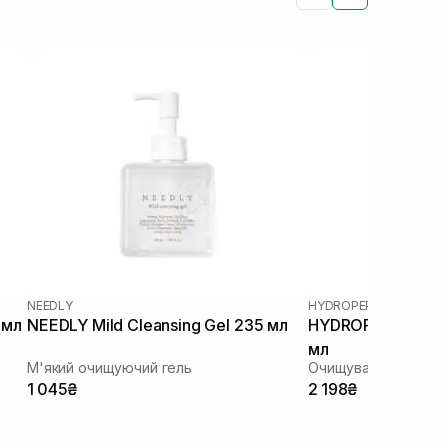
NEEDLY
HYDROPEPTIDE
 мл
NEEDLY Mild Cleansing Gel 235 мл
HYDROPEPTIDE Cle
мл
М'який очищуючий гель
Очищувальний гель 
1 045₴
2 198₴