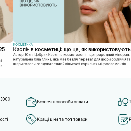
КОСМЕТИКА
25
Каолін в косметиці: що це, як використовують
Автор: Юлія Цебрик Каолін в косметології – це природний мінерал,
натуральна біла глина, яка має безліч переваг для шкіри обличчя та
шкіри голови, завдяки великій кількості корисних мікроелементів....
ий
 3000
Безпечні способи оплати
ості
Кращі ціни та топ товари