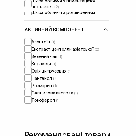
Шкіра обличчя з пігментацією/
постакне
(+2)
Шкіра обличчя з розширеними
порами
(+2)
Шкіра обличчя з порушеним
АКТИВНИЙ КОМПОНЕНТ
барʼєром
(+1)
Шкіра обличчя з порушеним
мікробіомом
Алантоїн
(+1)
(1)
Екстракт центелли азіатської
(2)
Зелений чай
(1)
Кераміди
(1)
Олія цитрусових
(1)
Пантенол
(2)
Розмарин
(1)
Саліцилова кислота
(1)
Токоферол
(1)
Рекомендовані товари