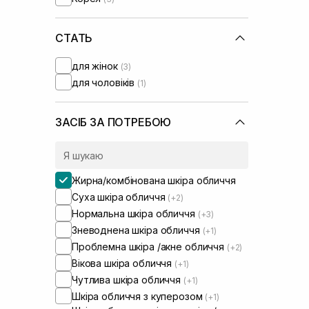
Instytutum
(+3)
Lagom
(+1)
Lalarecipe
СТАТЬ
(+3)
Manyo Factory
(+6)
для жінок
(3)
Medicube
(+1)
для чоловіків
(1)
Medik8
(+6)
Needly
(+5)
Perolite
(+3)
ЗАСІБ ЗА ПОТРЕБОЮ
Purito
(+1)
Question and Answer
(+2)
Real Barrier
(+1)
Жирна/комбінована шкіра обличчя
Rejuran
(+1)
Суха шкіра обличчя
(+2)
Round Lab
(+6)
Нормальна шкіра обличчя
(+3)
Sachi Skin
(+1)
Зневоднена шкіра обличчя
(+1)
Skin1004
(+2)
Проблемна шкіра /акне обличчя
(+2)
Transparent-Lab
(+7)
Вікова шкіра обличчя
(+1)
UIQ
(+5)
Чутлива шкіра обличчя
(+1)
Usolab
(+5)
Шкіра обличчя з куперозом
(+1)
VT Cosmetics
(+1)