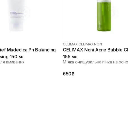
CELIMAX
|
CELIMAX NONI
ief Madecica Ph Balancing
CELIMAX Noni Acne Bubble C
sing 150 мл
155 мл
для вмивання
М'яка очищувальна пінка на основ
650₴