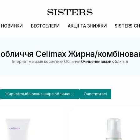
НОВИНКИ
БЕСТСЕЛЕРИ
АКЦІЇ ТА ЗНИЖКИ
SISTERS CH
обличчя Celimax Жирна/комбінова
|
|
Інтернет магазин косметики
Обличчя
Очищення шкіри обличчя
Жирна/комбінована шкіра обличчя
Очистити всі