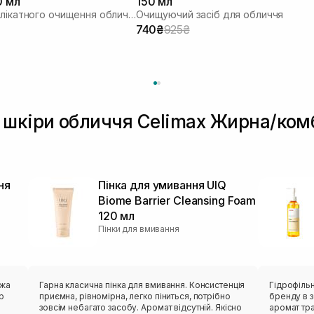
0 мл
150 мл
Засіб для делікатного очищення обличчя
Очищуючий засіб для обличчя
740₴
925₴
 шкіри обличчя Celimax Жирна/ком
ня
Пінка для умивання UIQ
Biome Barrier Cleansing Foam
120 мл
Пінки для вмивання
ожа
Гарна класична пінка для вмивання. Консистенція
Гідрофільн
р
приємна, рівномірна, легко піниться, потрібно
бренду в з
зовсім небагато засобу. Аромат відсутній. Якісно
аромат тра