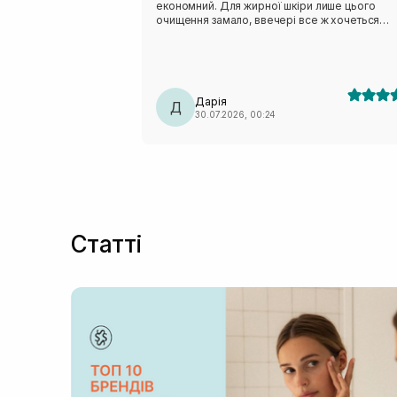
економний. Для жирної шкіри лише цього
очищення замало, ввечері все ж хочеться
чогось активнішого. Але після сонця навпаки,
дуже делікатно очищає, не пересушуючи шкі
На розацеа очисник не тригерив, отже тест н
чутливість пройшов успішно.
Дарія
Д
30.07.2026, 00:24
Статті