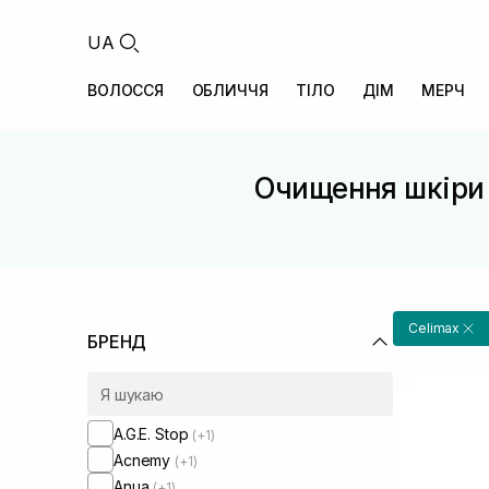
UA
ВОЛОССЯ
ОБЛИЧЧЯ
ТІЛО
ДІМ
МЕРЧ
Очищення шкіри 
Celimax
БРЕНД
A.G.E. Stop
(+1)
Acnemy
(+1)
Anua
(+1)