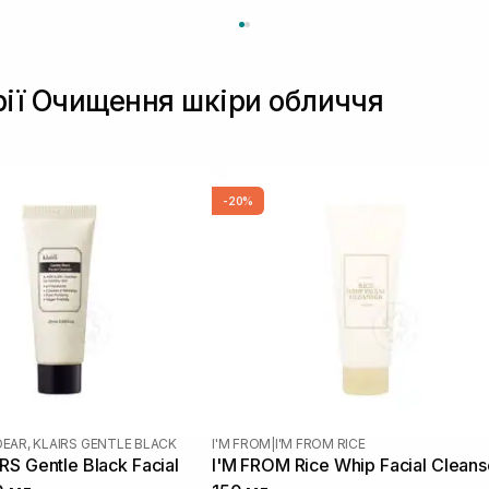
рії Очищення шкіри обличчя
-20%
DEAR, KLAIRS GENTLE BLACK
I'M FROM
|
I'M FROM RICE
S Gentle Black Facial
I'M FROM Rice Whip Facial Cleans