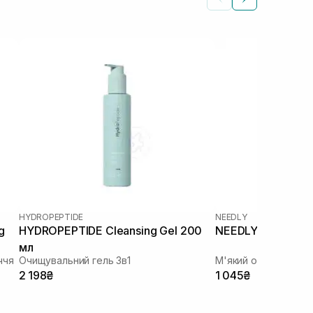
HYDROPEPTIDE
NEEDLY
g
HYDROPEPTIDE Cleansing Gel 200
NEEDLY Mild Clean
мл
ччя
Очищувальний гель 3в1
М'який очищуючий 
2 198₴
1 045₴