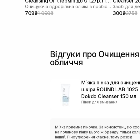
Cleansing Oil (термін до 01.27р.) 155
Cleanser 2
Очищуюча гідрофільна олійка з пробіотиками
мл
709₴
1 090₴
300₴
375₴
Відгуки про Очищення
обличчя
М`яка пінка для очищен
шкіри ROUND LAB 1025
Dokdo Cleanser 150 мл
Пінки для вмивання
Мʼяка приємна піночка. За консистенцією сх
на полинову пінку цього ж бренду, тільки колі
інший. Піноутворення класне, тому розхід