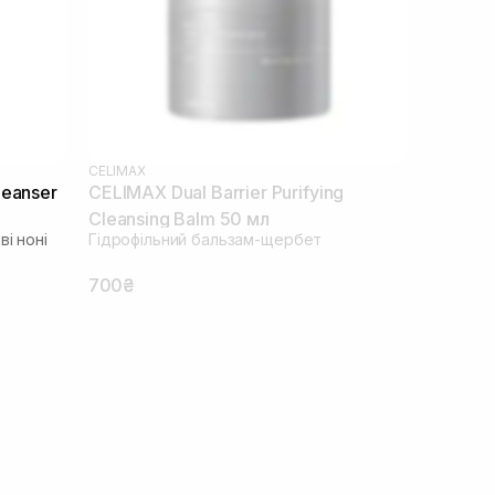
CELIMAX
leanser
CELIMAX Dual Barrier Purifying
Cleansing Balm 50 мл
і ноні
Гідрофільний бальзам-щербет
700₴