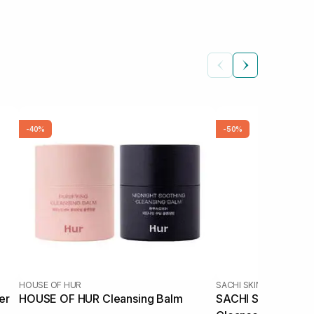
-40%
-50%
HOUSE OF HUR
SACHI SKIN
er
HOUSE OF HUR Cleansing Balm
SACHI SKIN Sapon