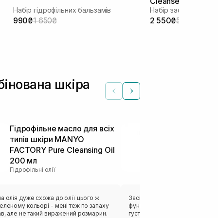
Cleanser 2 шт
Набір гідрофільних бальзамів
990₴
1 650₴
2 550₴
5 100₴
бінована шкіра
Гідрофільне масло для всіх
Гідрофільне
типів шкіри MANYO
глибокого о
FACTORY Pure Cleansing Oil
INSTYTUTUM 
200 мл
Melting Clea
Гідрофільні олії
Засоби 2 в 1
а олія дуже схожа до олії цього ж
Засіб чудово очищує шкіру об
еленому кольорі - мені теж по запаху
функцію демакіяжу. ❤️‍🔥 Подоба
в, але не такий виражений розмарин.
густим, а досить легко витиска