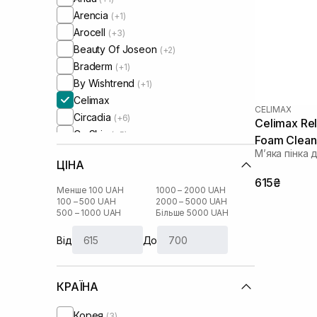
Arencia
(+1)
Arocell
(+3)
Beauty Of Joseon
(+2)
Braderm
(+1)
By Wishtrend
(+1)
Celimax
CELIMAX
Circadia
(+6)
Celimax Rel
Cu Skin
(+5)
Foam Clean
DCL
(+4)
Мʼяка пінка 
ЦІНА
DMK
(+1)
615₴
Dear, Klairs
(+6)
Менше 100 UAH
1000 – 2000 UAH
Dermedic
100 – 500 UAH
2000 – 5000 UAH
(+1)
500 – 1000 UAH
Більше 5000 UAH
Dr. Ceuracle
(+5)
House of Hur
(+3)
Від
До
HydroPeptide
(+3)
I'm From
(+6)
КРАЇНА
IS Clinical
(+2)
Image Skincare
(+1)
Корея
(3)