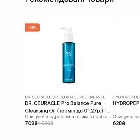
-35%
DR. CEURACLE
|
DR. CEURACLE PRO BALANCE
HYDROPEPTID
DR. CEURACLE Pro Balance Pure
HYDROPEPTI
Cleansing Oil (термін до 01.27р.) 155
Очищуюча гідрофільна олійка з пробіотиками
Очищувальни
мл
709₴
1 090₴
628₴