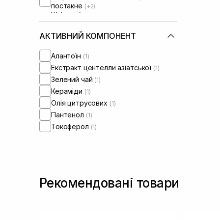
постакне
(+2)
Шкіра обличчя з розширеними
порами
(+2)
Шкіра обличчя з порушеним
АКТИВНИЙ КОМПОНЕНТ
барʼєром
(+1)
Шкіра обличчя з порушеним
Алантоїн
(1)
мікробіомом
(+1)
Екстракт центелли азіатської
(1)
Зелений чай
(1)
Кераміди
(1)
Олія цитрусових
(1)
Пантенол
(1)
Токоферол
(1)
Рекомендовані товари