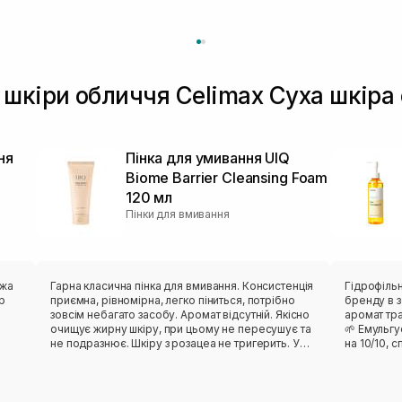
 шкіри обличчя Celimax Суха шкіра
ня
Пінка для умивання UIQ
Biome Barrier Cleansing Foam
120 мл
Пінки для вмивання
ожа
Гарна класична пінка для вмивання. Консистенція
Гідрофільн
р
приємна, рівномірна, легко піниться, потрібно
бренду в з
зовсім небагато засобу. Аромат відсутній. Якісно
аромат тра
очищує жирну шкіру, при цьому не пересушує та
🌱 Емульгу
не подразнює. Шкіру з розацеа не тригерить. У
на 10/10, 
складі є ензим, але він взагалі не агресивний,
пори в мо
ру.
тому класно підходить моїй жирній чутливій шкірі
комфортне
а
як базовий очисник. Із мінусів: з часом тюбик
комбінован
перестав щільно прилягати. Засіб не витікає,
добре. Мені подобається, що в цього продукту