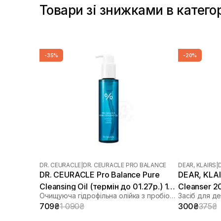
Товари зі знижками в катего
-35%
-20%
DR. CEURACLE
|
DR. CEURACLE PRO BALANCE
DEAR, KLAIRS
|
DR. CEURACLE Pro Balance Pure
DEAR, KLAIR
Cleansing Oil (термін до 01.27р.) 155
Cleanser 2
Очищуюча гідрофільна олійка з пробіотиками
мл
709₴
1 090₴
300₴
375₴