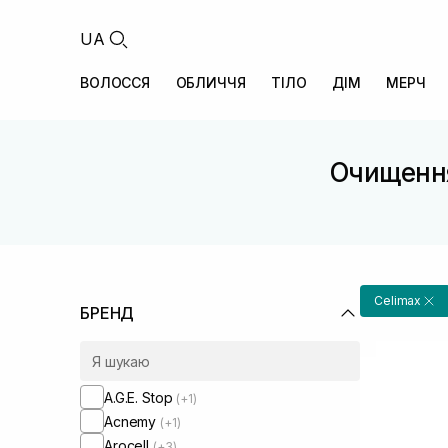
UA
ВОЛОССЯ
ОБЛИЧЧЯ
ТІЛО
ДІМ
МЕРЧ
Очищення
Celimax
БРЕНД
A.G.E. Stop
(+1)
Acnemy
(+1)
Arocell
(+3)