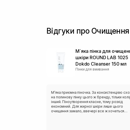
Відгуки про Очищення
М`яка пінка для очищен
шкіри ROUND LAB 1025
Dokdo Cleanser 150 мл
Пінки для вмивання
Мʼяка приємна піночка. За консистенцією сх
на полинову пінку цього ж бренду, тільки колі
інший. Піноутворення класне, тому розхід
економний. Для жирної шкіри лише цього
очищення замало, ввечері все ж хочеться
чогось активнішого. Але після сонця навпаки,
дуже делікатно очищає, не пересушуючи шкі
На розацеа очисник не тригерив, отже тест н
чутливість пройшов успішно.