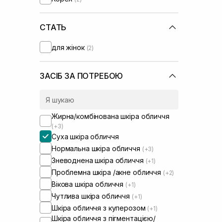
Medicube
(+1)
Medik8
(+4)
Needly
СТАТЬ
(+1)
Purito
(+1)
для жінок
(2)
Question and Answer
(+1)
Real Barrier
(+1)
Rejuran
(+2)
ЗАСІБ ЗА ПОТРЕБОЮ
Round Lab
(+5)
Sachi Skin
(+1)
Skin1004
(+2)
Жирна/комбінована шкіра обличчя
Transparent-Lab
(+4)
(+3)
UIQ
(+4)
Суха шкіра обличчя
Usolab
(+4)
Нормальна шкіра обличчя
(+3)
VT Cosmetics
(+1)
Зневоднена шкіра обличчя
(+1)
Проблемна шкіра /акне обличчя
(+2)
Вікова шкіра обличчя
(+1)
Чутлива шкіра обличчя
(+1)
Шкіра обличчя з куперозом
(+1)
Шкіра обличчя з пігментацією/