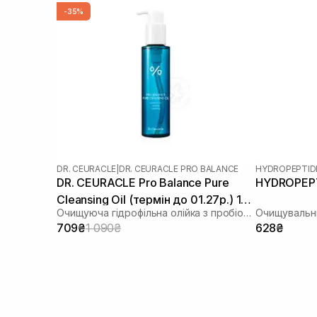
-35%
DR. CEURACLE
|
DR. CEURACLE PRO BALANCE
HYDROPEPTID
DR. CEURACLE Pro Balance Pure
HYDROPEPTI
Cleansing Oil (термін до 01.27р.) 155
Очищуюча гідрофільна олійка з пробіотиками
Очищувальни
мл
709₴
1 090₴
628₴