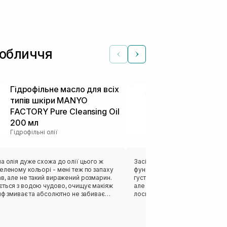
 обличчя
Гідрофільне масло для всіх
Гідрофільне
типів шкіри MANYO
глибокого о
FACTORY Pure Cleansing Oil
INSTYTUTUM 
200 мл
Melting Clea
Гідрофільні олії
Засоби 2 в 1
а олія дуже схожа до олії цього ж
Засіб чудово очищує шкіру об
еленому кольорі - мені теж по запаху
функцію демакіяжу. ❤️‍🔥 Подоба
в, але не такий виражений розмарин.
густим, а досить легко витиска
ється з водою чудово, очищує макіяж
але не розтікався, за текстуро
спф змиває та абсолютно не забиває
лосьйон. При нанесенні на обличчя мені
єму випадку. Після неї використовую
потрібно було брати дещо біль
 для себе вмивання. Моїй
використовую зазвичай, адже
ій та чутливій шкіри засіб підійшов
щільну текстуру, але не робив 
контакті з водою. Після очищ