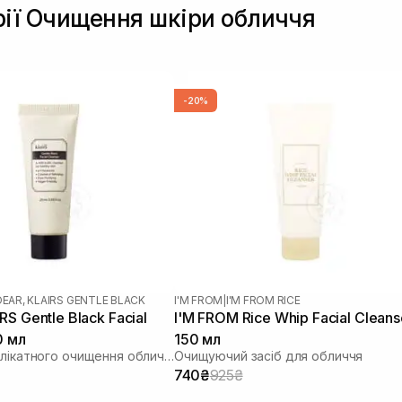
рії Очищення шкіри обличчя
-20%
DEAR, KLAIRS GENTLE BLACK
I'M FROM
|
I'M FROM RICE
S Gentle Black Facial
I'M FROM Rice Whip Facial Cleans
0 мл
150 мл
Засіб для делікатного очищення обличчя
Очищуючий засіб для обличчя
740₴
925₴