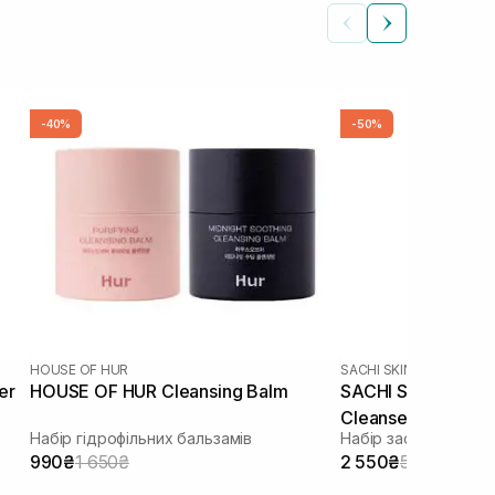
-40%
-50%
HOUSE OF HUR
SACHI SKIN
er
HOUSE OF HUR Cleansing Balm
SACHI SKIN Sapon
Cleanser 2 шт
Набір гідрофільних бальзамів
990₴
1 650₴
2 550₴
5 100₴