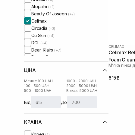
Atopalm
(+1)
Beauty Of Joseon
(+2)
Celimax
Circadia
(+2)
Cu Skin
(+4)
DCL
(+4)
CELIMAX
Dear, Klairs
(+7)
Celimax Rel
Dermedic
(+1)
Foam Clean
Dr. Ceuracle
(+3)
Мʼяка пінка 
ЦІНА
House of Hur
(+3)
615₴
HydroPeptide
(+5)
Менше 100 UAH
1000 – 2000 UAH
I'm From
100 – 500 UAH
2000 – 5000 UAH
(+6)
500 – 1000 UAH
Більше 5000 UAH
IS Clinical
(+2)
Image Skincare
(+1)
Від
До
Instytutum
(+3)
Lagom
(+1)
КРАЇНА
Lalarecipe
(+2)
Manyo Factory
(+5)
Корея
(2)