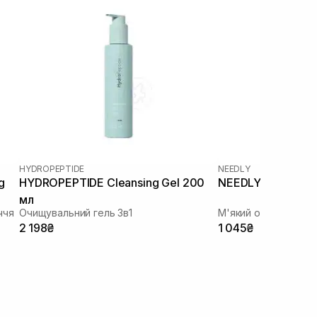
HYDROPEPTIDE
NEEDLY
g
HYDROPEPTIDE Cleansing Gel 200
NEEDLY Mild Clean
мл
ччя
Очищувальний гель 3в1
М'який очищуючий 
2 198₴
1 045₴