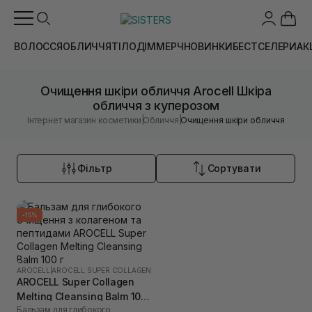
ВОЛОССЯ
ОБЛИЧЧЯ
ТІЛО
ДІМ
МЕРЧ
НОВИНКИ
БЕСТСЕЛЕРИ
АК
Очищення шкіри обличчя Arocell Шкіра
обличчя з куперозом
|
|
Інтернет магазин косметики
Обличчя
Очищення шкіри обличчя
Фільтр
Сортувати
-15%
AROCELL
|
AROCELL SUPER COLLAGEN
AROCELL Super Collagen
Melting Cleansing Balm 100
Бальзам для глибокого
г