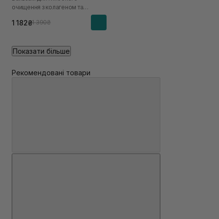
очищення з колагеном та
пептидами
1 182₴
1 390₴
Показати більше
Рекомендовані товари