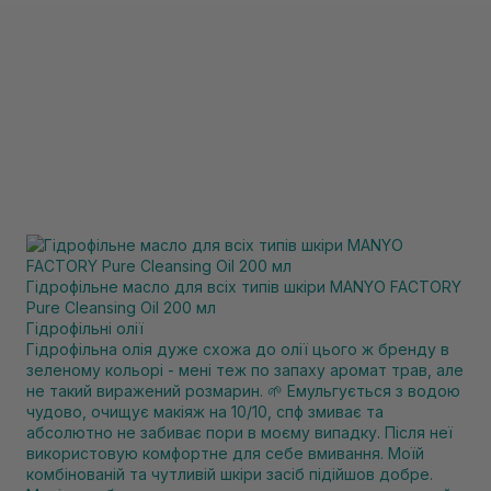
Гідрофільне масло для всіх типів шкіри MANYO FACTORY
Pure Cleansing Oil 200 мл
Гідрофільні олії
Гідрофільна олія дуже схожа до олії цього ж бренду в
зеленому кольорі - мені теж по запаху аромат трав, але
не такий виражений розмарин. 🌱 Емульгується з водою
чудово, очищує макіяж на 10/10, спф змиває та
абсолютно не забиває пори в моєму випадку. Після неї
використовую комфортне для себе вмивання. Моїй
комбінованій та чутливій шкіри засіб підійшов добре.