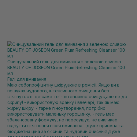
Очищувальний гель для вмивання з зеленою сливою
BEAUTY OF JOSEON Green Plum Refreshing Cleanser 100
мл
Гелі для вмивання
Маю себопрофіцитну шкіру,акне в ремісії. Якщо ви в
пошуках чудового, інтенсивного очищення без
стягнутості, це саме те! - інтенсивно очищує,але не до
скрипу! - використовую зранку і ввечері, так як маю
жирну шкіру. - гарне піноутворення, потрібно
використовувати маленьку горошинку. - гель має
збалансовану формулу, не пересушує, не викликає
відчуття стягнення після вмивання - дуже приємна та
бюджетна ціна за якісний та чудовий очисник! Дуже