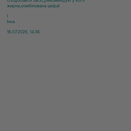
сподобався засіб,рекомендую у кого
жирна,комбінована шкіра!
І
Інна
18.07.2026, 14:36