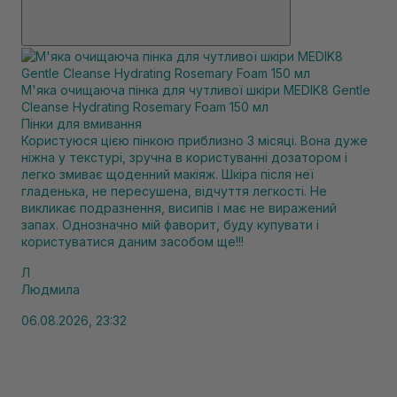
М'яка очищаюча пінка для чутливої ​​шкіри MEDIK8 Gentle
Cleanse Hydrating Rosemary Foam 150 мл
Пінки для вмивання
Користуюся цією пінкою приблизно 3 місяці. Вона дуже
ніжна у текстурі, зручна в користуванні дозатором і
легко змиває щоденний макіяж. Шкіра після неї
гладенька, не пересушена, відчуття легкості. Не
викликає подразнення, висипів і має не виражений
запах. Однозначно мій фаворит, буду купувати і
користуватися даним засобом ще!!!
Л
Людмила
06.08.2026, 23:32