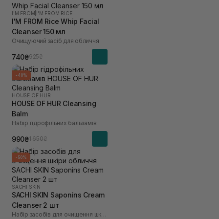
I'M FROM
|
I'M FROM RICE
I'M FROM Rice Whip Facial
Cleanser 150 мл
Очищуючий засіб для обличчя
740₴
925₴
-40%
HOUSE OF HUR
HOUSE OF HUR Cleansing
Balm
Набір гідрофільних бальзамів
990₴
1 650₴
-50%
SACHI SKIN
SACHI SKIN Saponins Cream
Cleanser 2 шт
Набір засобів для очищення шкіри обличчя