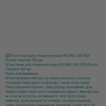
М`яка пінка для очищення шкіри ROUND LAB 1025 Dokdo
Cleanser 150 мл
Пінки для вмивання
Мʼяка приємна піночка. За консистенцією схожа на
полинову пінку цього ж бренду, тільки колір інший.
Піноутворення класне, тому розхід економний. Для
жирної шкіри лише цього очищення замало, ввечері все
ж хочеться чогось активнішого. Але після сонця
навпаки, дуже делікатно очищає, не пересушуючи
шкіру. На розацеа очисник не тригерив, отже тест на