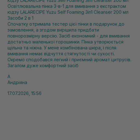
Освітлювальна пінка 3-в-1 для вмивання з екстрактом
юдзу LALARECIPE Yuzu Self Foaming 3in1 Cleanser 200 мл
Засоби 2 в 1
Спочатку отримала тестер цієї пінки в подарунок до
замовлення, а згодом вирішила придбати
повнорозмірну версію. Засіб економний - для вмивання
достатньо маленької горошинки. Пінка утворюється
щільна та ніжна. У мене комбінована шкіра, і після
вмивання немає відчуття стягнутості чи сухості.
Окремо сподобався легкий і приємний аромат цитрусів.
Загалом дуже комфортний засіб
А
Андріяна
17.07.2026, 15:56