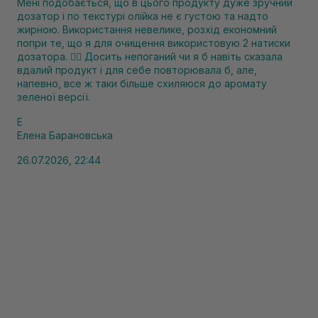
Мені подобається, що в цього продукту дуже зручний
дозатор і по текстурі олійка не є густою та надто
жирною. Використання невелике, розхід економний
попри те, що я для очищення використовую 2 натиски
дозатора. ❤️‍🔥 Досить непоганий чи я б навіть сказала
вдалий продукт і для себе повторювала б, але,
напевно, все ж таки більше схиляюся до аромату
зеленої версії.
Е
Елена Барановська
26.07.2026, 22:44