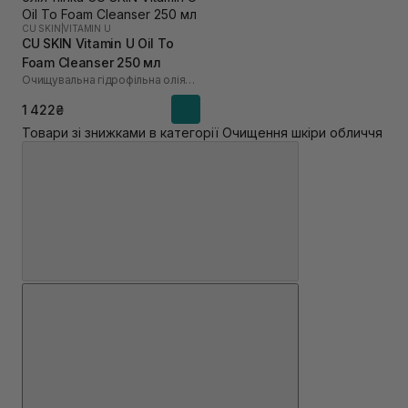
CU SKIN
|
VITAMIN U
CU SKIN Vitamin U Oil To
Foam Cleanser 250 мл
Очищувальна гідрофільна олія-пінка
1 422₴
Товари зі знижками в категорії Очищення шкіри обличчя