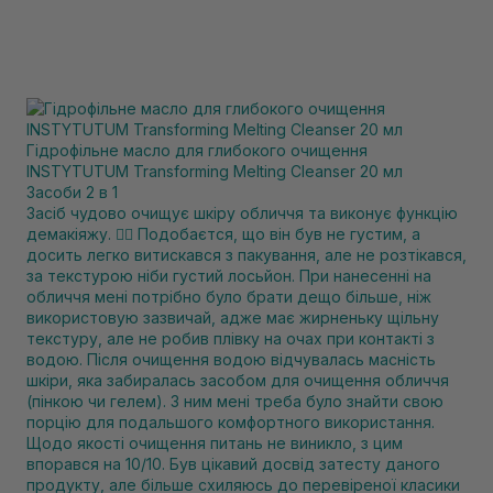
Гідрофільне масло для глибокого очищення
INSTYTUTUM Transforming Melting Cleanser 20 мл
Засоби 2 в 1
Засіб чудово очищує шкіру обличчя та виконує функцію
демакіяжу. ❤️‍🔥 Подобаєтся, що він був не густим, а
досить легко витискався з пакування, але не розтікався,
за текстурою ніби густий лосьйон. При нанесенні на
обличчя мені потрібно було брати дещо більше, ніж
використовую зазвичай, адже має жирненьку щільну
текстуру, але не робив плівку на очах при контакті з
водою. Після очищення водою відчувалась масність
шкіри, яка забиралась засобом для очищення обличчя
(пінкою чи гелем). З ним мені треба було знайти свою
порцію для подальшого комфортного використання.
Щодо якості очищення питань не виникло, з цим
впорався на 10/10. Був цікавий досвід затесту даного
продукту, але більше схиляюсь до перевіреної класики