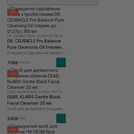
-35%
DR. CEURACLE
|
DR. CEURACLE PRO BALANCE
DR. CEURACLE Pro Balance
Pure Cleansing Oil (термін
Очищуюча гідрофільна олійка з пробіотиками
до 01.27р.) 155 мл
709₴
1 090₴
-20%
DEAR, KLAIRS
|
DEAR, KLAIRS GENTLE BLACK
DEAR, KLAIRS Gentle Black
Facial Cleanser 20 мл
Засіб для делікатного очищення обличчя
300₴
375₴
-20%