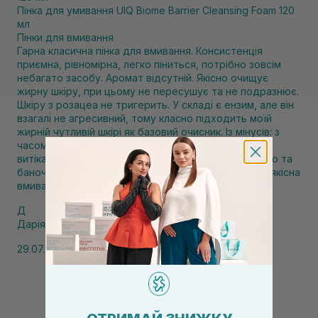
Пінка для умивання UIQ Biome Barrier Cleansing Foam 120
мл
Пінки для вмивання
Гарна класична пінка для вмивання. Консистенція
приємна, рівномірна, легко піниться, потрібно зовсім
небагато засобу. Аромат відсутній. Якісно очищує
жирну шкіру, при цьому не пересушує та не подразнює.
Шкіру з розацеа не тригерить. У складі є ензим, але він
взагалі не агресивний, тому класно підходить моїй
жирній чутливій шкірі як базовий очисник. Із мінусів: з
часом тюбик перестав щільно прилягати. Засіб не
витікає, проте око муляє оця щілина між кришечкою та
баночкою. Висновок: за свої кошти — дуже крута, якісна
вмивачка.
Д
Дарія
29.07.2026, 23:24