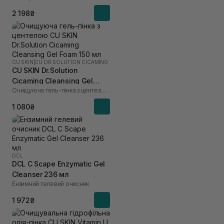
2 198₴
CU SKIN
|
CU DR.SOLUTION CICAMING
CU SKIN Dr.Solution
Cicaming Cleansing Gel
Очищуюча гель-пінка з центелою
Foam 150 мл
1 080₴
DCL
DCL C Scape Enzymatic Gel
Cleanser 236 мл
Ензимний гелевий очисник
1 972₴