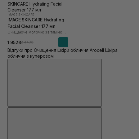
IMAGE SKINCARE
IMAGE SKINCARE Hydrating
Facial Cleanser 177 мл
Очищаюче молочко з вітаміном С
1 952₴
2 440₴
Відгуки про Очищення шкіри обличчя Arocell Шкіра
обличчя з куперозом