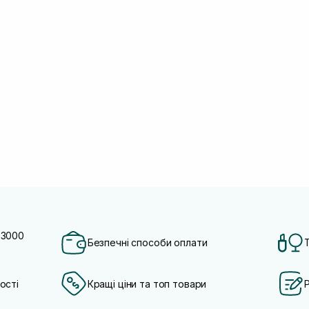
 3000
Безпечні способи оплати
ості
Кращі ціни та топ товари