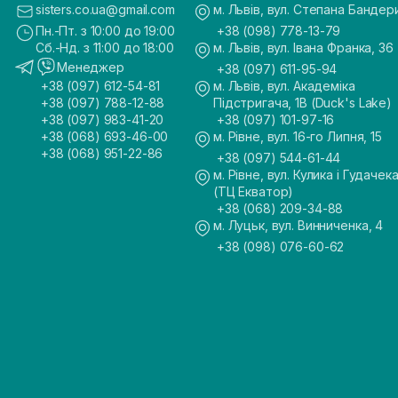
sisters.co.ua@gmail.com
м. Львів, вул. Степана Бандер
Пн.-Пт. з 10:00 до 19:00
+38 (098) 778-13-79
Сб.-Нд. з 11:00 до 18:00
м. Львів, вул. Івана Франка, 36
Менеджер
+38 (097) 611-95-94
+38 (097) 612-54-81
м. Львів, вул. Академіка
+38 (097) 788-12-88
Підстригача, 1В (Duck's Lake)
+38 (097) 983-41-20
+38 (097) 101-97-16
+38 (068) 693-46-00
м. Рівне, вул. 16-го Липня, 15
+38 (068) 951-22-86
+38 (097) 544-61-44
м. Рівне, вул. Кулика і Гудачека
(ТЦ Екватор)
+38 (068) 209-34-88
м. Луцьк, вул. Винниченка, 4
+38 (098) 076-60-62