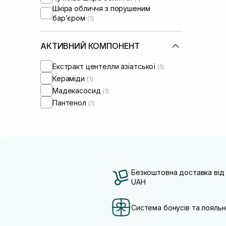
Шкіра обличчя з порушеним
барʼєром
(1)
АКТИВНИЙ КОМПОНЕНТ
Екстракт центелли азіатської
(1)
Кераміди
(1)
Мадекасосид
(1)
Пантенол
(1)
Безкоштовна доставка від
UAH
Система бонусів та лояльн