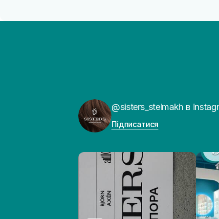
@sisters_stelmakh в Instag
Підписатися