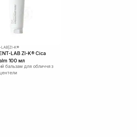
-LAB
|
ZI-K®
NT-LAB ZI-K® Cica
Balm 100 мл
й бальзам для обличчя з
центели