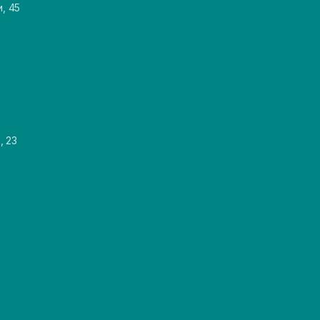
и, 45
, 23