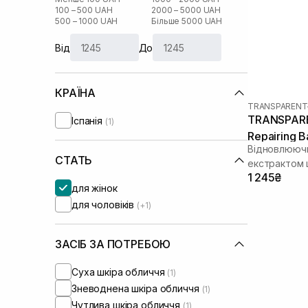
100 – 500 UAH
2000 – 5000 UAH
500 – 1000 UAH
Більше 5000 UAH
Від
До
КРАЇНА
TRANSPARENT
TRANSPARE
Іспанія
(1)
Repairing 
Відновлюючи
СТАТЬ
екстрактом 
1 245₴
для жінок
для чоловіків
(+1)
ЗАСІБ ЗА ПОТРЕБОЮ
Суха шкіра обличчя
(1)
Зневоднена шкіра обличчя
(1)
Чутлива шкіра обличчя
(1)