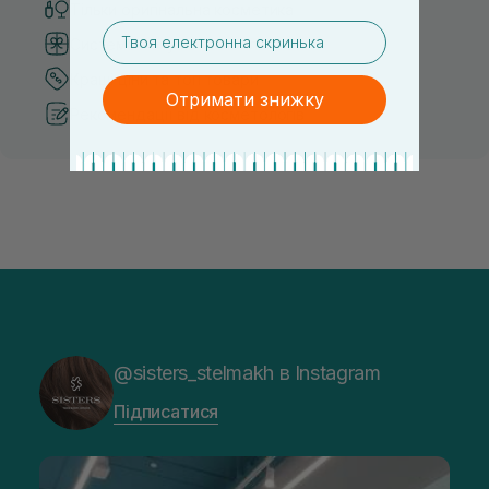
Тільки оригінальна косметика
email
Система бонусів та лояльності
Кращі ціни та топ товари
Отримати знижку
Рекомендації від косметологів
@sisters_stelmakh в Instagram
Підписатися