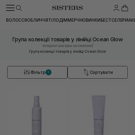
ВОЛОССЯ
ОБЛИЧЧЯ
ТІЛО
ДІМ
МЕРЧ
НОВИНКИ
БЕСТСЕЛЕРИ
АК
Група колекції товарів у лінійці Ocean Glow
|
Інтернет магазин косметики
Група колекції товарів у лінійці Ocean Glow
Фільтр
Сортувати
1