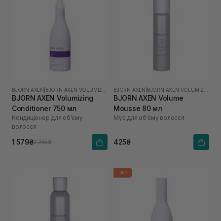
BJORN AXEN
|
BJORN AXEN VOLUMIZING
BJORN AXEN
|
BJORN AXEN VOLUMIZING
BJORN AXEN Volumizing
BJORN AXEN Volume
Conditioner 750 мл
Mousse 80 мл
Кондиціонер для об'єму
Мус для об'єму волосся
волосся
1 579₴
425₴
2 255₴
-30%