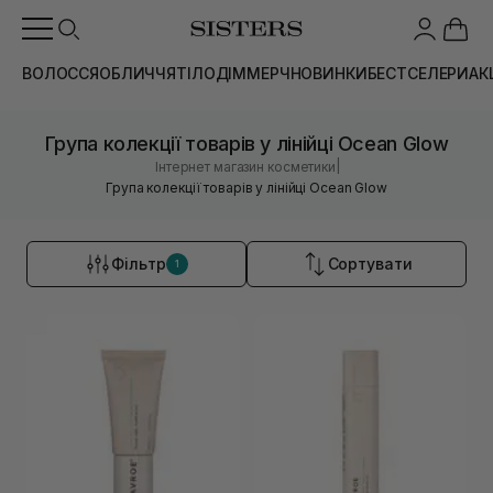
ВОЛОССЯ
ОБЛИЧЧЯ
ТІЛО
ДІМ
МЕРЧ
НОВИНКИ
БЕСТСЕЛЕРИ
АК
Група колекції товарів у лінійці Ocean Glow
|
Інтернет магазин косметики
Група колекції товарів у лінійці Ocean Glow
Фільтр
Сортувати
1