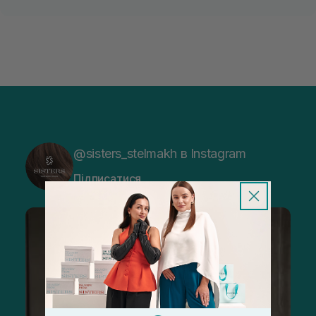
@sisters_stelmakh в Instagram
Підписатися