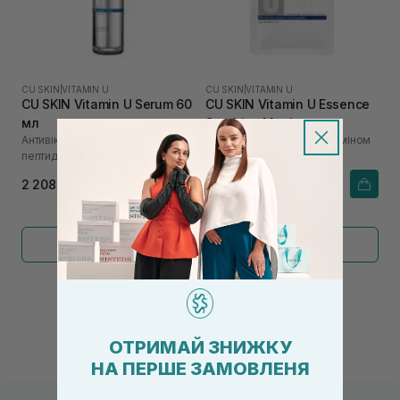
CU SKIN
|
VITAMIN U
CU SKIN
|
VITAMIN U
CU SKIN Vitamin U Serum 60
CU SKIN Vitamin U Essence
мл
Soothing Mask
Антивікова сироватка з
Відновлююча маска з вітаміном
пептидами та вітаміном U
U
2 208₴
186₴
Показати більше
←
1
2
→
ОТРИМАЙ ЗНИЖКУ
НА ПЕРШЕ ЗАМОВЛЕНЯ