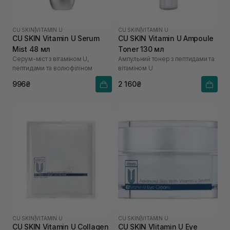
CU SKIN
|
VITAMIN U
CU SKIN
|
VITAMIN U
CU SKIN Vitamin U Serum
CU SKIN Vitamin U Ampoule
Mist 48 мл
Toner 130 мл
Серум-міст з вітаміном U,
Ампульний тонер з пептидами та
пептидами та волюфіліном
вітаміном U
996₴
2 160₴
CU SKIN
|
VITAMIN U
CU SKIN
|
VITAMIN U
CU SKIN Vitamin U Collagen
CU SKIN VIitamin U Eye