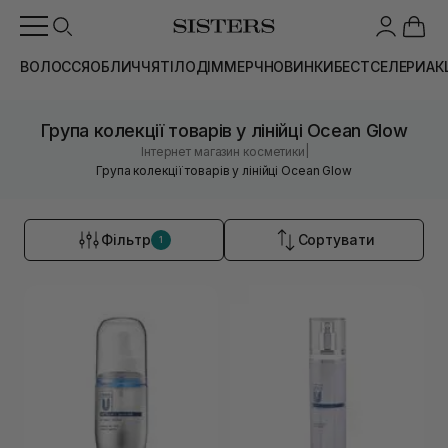
ВОЛОССЯ
ОБЛИЧЧЯ
ТІЛО
ДІМ
МЕРЧ
НОВИНКИ
БЕСТСЕЛЕРИ
АК
Група колекції товарів у лінійці Ocean Glow
|
Інтернет магазин косметики
Група колекції товарів у лінійці Ocean Glow
Фільтр
Сортувати
1