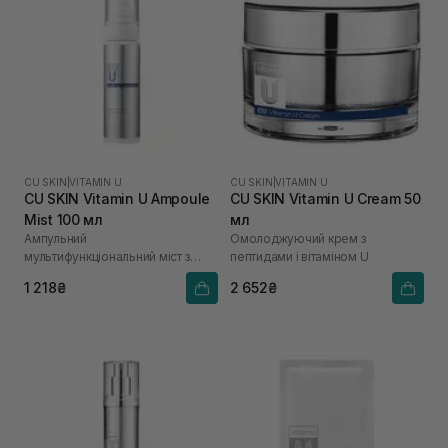
CU SKIN
|
VITAMIN U
CU SKIN
|
VITAMIN U
CU SKIN Vitamin U Ampoule
CU SKIN Vitamin U Cream 50
Mist 100 мл
мл
Ампульний
Омолоджуючий крем з
мультифункціональний міст з
пептидами і вітаміном U
вітаміном U
1 218₴
2 652₴