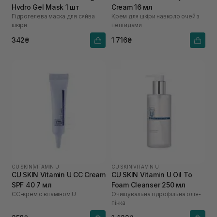
Hydro Gel Mask 1 шт
Cream 16 мл
Гідрогелева маска для сяйва
Крем для шкіри навколо очей з
шкіри
пептидами
342₴
1 716₴
CU SKIN
|
VITAMIN U
CU SKIN
|
VITAMIN U
CU SKIN Vitamin U CC Cream
CU SKIN Vitamin U Oil To
SPF 40 7 мл
Foam Cleanser 250 мл
СС-крем с вітаміном U
Очищувальна гідрофільна олія-
пінка