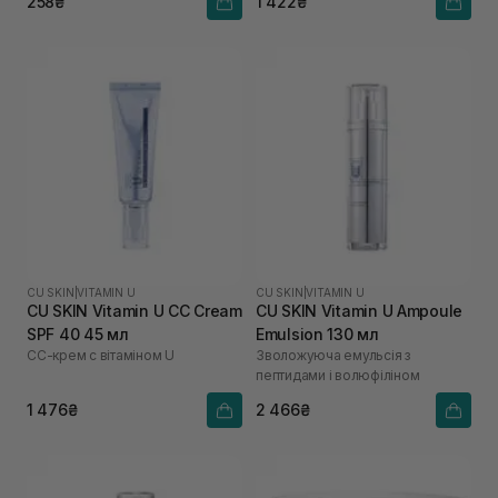
258₴
1 422₴
CU SKIN
|
VITAMIN U
CU SKIN
|
VITAMIN U
CU SKIN Vitamin U CC Cream
CU SKIN Vitamin U Ampoule
SPF 40 45 мл
Emulsion 130 мл
СС-крем с вітаміном U
Зволожуюча емульсія з
пептидами і волюфіліном
1 476₴
2 466₴