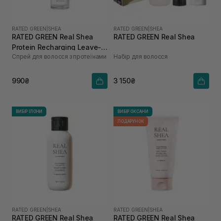
RATED GREEN
|
SHEA
RATED GREEN
|
SHEA
RATED GREEN Real Shea
RATED GREEN Real Shea
Protein Recharging Leave-in
Спрей для волосся з протеїнами
Набір для волосся
Treatment Spray для
пошкодженого та сухого
волосся 80 мл
990₴
3 150₴
ВИБІР ІЛОНИ
ВИБІР ОКСАНИ
ПОДАРУНОК
RATED GREEN
|
SHEA
RATED GREEN
|
SHEA
RATED GREEN Real Shea
RATED GREEN Real Shea