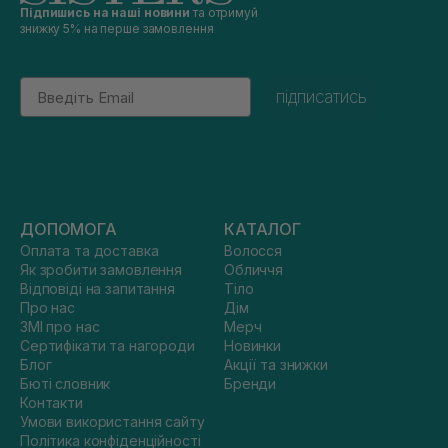
Підпишись на наші новини
та отримуй
знижку 5% на перше замовлення
Email
підписатись
ДОПОМОГА
КАТАЛОГ
Оплата та доставка
Волосся
Як зробити замовлення
Обличчя
Відповіді на запитання
Тіло
Про нас
Дім
ЗМІ про нас
Мерч
Сертифікати та нагороди
Новинки
Блог
Акції та знижки
Бюті словник
Бренди
Контакти
Умови використання сайту
Політика конфіденційності