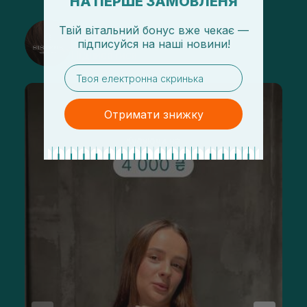
НА ПЕРШЕ ЗАМОВЛЕНЯ
Твій вітальний бонус вже чекає —
@sisters_stelmakh в Instagram
підписуйся
на
наші новини!
Підписатися
email
Отримати знижку