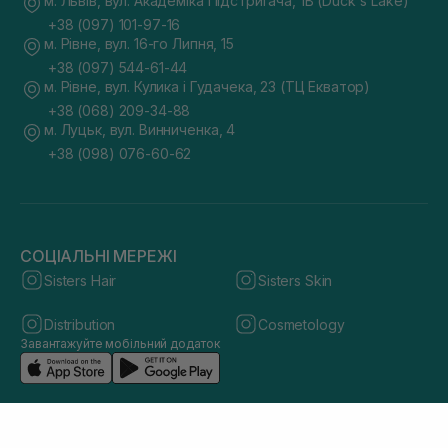
м. Львів, вул. Академіка Підстригача, 1В (Duck's Lake)
+38 (097) 101-97-16
м. Рівне, вул. 16-го Липня, 15
+38 (097) 544-61-44
м. Рівне, вул. Кулика і Гудачека, 23 (ТЦ Екватор)
+38 (068) 209-34-88
м. Луцьк, вул. Винниченка, 4
+38 (098) 076-60-62
СОЦІАЛЬНІ МЕРЕЖІ
Sisters Hair
Sisters Skin
Distribution
Cosmetology
Завантажуйте мобільний додаток