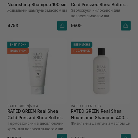
Nourishing Shampoo 100 мл
Cold Pressed Shea Butter
Живильний шампунь з маслом ши
Зволожуючий лосьйон для
Anti-frizz Hydrating Hair
волосся з маслом ши
Lotion 150 мл
475₴
990₴
ВИБІР ІЛОНИ
ВИБІР ІЛОНИ
ПОДАРУНОК
ПОДАРУНОК
RATED GREEN
|
SHEA
RATED GREEN
|
SHEA
RATED GREEN Real Shea
RATED GREEN Real Shea
Gold Pressed Shea Butter
Nourishing Shampoo 400
Термозахисний відновлюючий
Живильний шампунь з маслом ши
Leave-in Treatment 150 мл
мл
крем для волосся з маслом ши