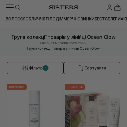
ВОЛОССЯ
ОБЛИЧЧЯ
ТІЛО
ДІМ
МЕРЧ
НОВИНКИ
БЕСТСЕЛЕРИ
АК
Група колекції товарів у лінійці Ocean Glow
|
Інтернет магазин косметики
Група колекції товарів у лінійці Ocean Glow
Фільтр
Сортувати
1
ПОДАРУНОК
ПОДАРУНОК