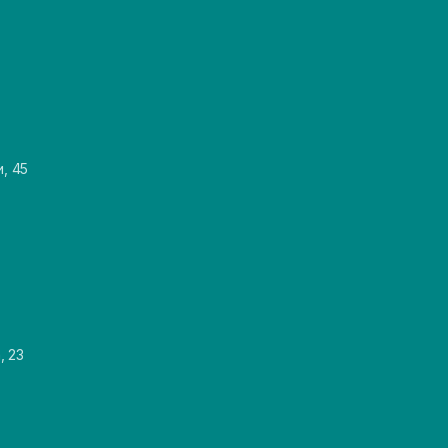
и, 45
, 23