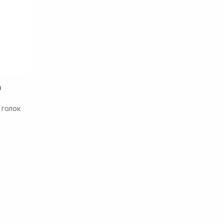
a
 голок