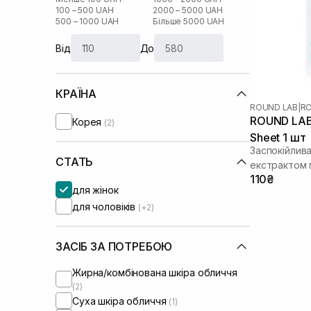
100 – 500 UAH
2000 – 5000 UAH
500 – 1000 UAH
Більше 5000 UAH
Від
До
КРАЇНА
ROUND LAB
|
RO
ROUND LAB 
Корея
(2)
Sheet 1 шт
Заспокійлива
СТАТЬ
екстрактом 
110₴
для жінок
для чоловіків
(+2)
ЗАСІБ ЗА ПОТРЕБОЮ
Жирна/комбінована шкіра обличчя
(2)
Суха шкіра обличчя
(1)