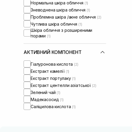
Нормальна шкіра обличчя
(1)
Зневоднена шкіра обличчя
(1)
Проблемна шкіра /акне обличчя
(2)
Чутлива шкіра обличчя
(1)
Шкіра обличчя з розширеними
порами
(1)
АКТИВНИЙ КОМПОНЕНТ
Гіалуронова кислота
(2)
Екстракт камелії
(1)
Екстракт портулаку
(1)
Екстракт центелли азіатської
(2)
Зелений чай
(1)
Мадекасосид
(1)
Саліцилова кислота
(1)