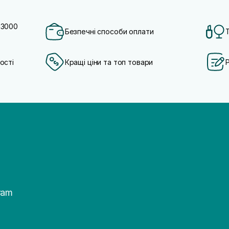
 3000
Безпечні способи оплати
ості
Кращі ціни та топ товари
ram