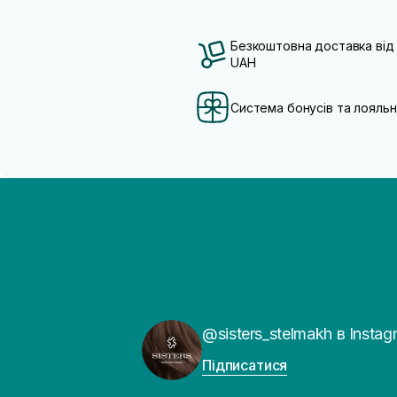
Безкоштовна доставка від
UAH
Система бонусів та лояльн
@sisters_stelmakh в Instag
Підписатися