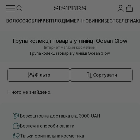
ВОЛОССЯ
ОБЛИЧЧЯ
ТІЛО
ДІМ
МЕРЧ
НОВИНКИ
БЕСТСЕЛЕРИ
АК
Група колекції товарів у лінійці Ocean Glow
|
Інтернет магазин косметики
Група колекції товарів у лінійці Ocean Glow
Фільтр
Сортувати
Нічого не знайдено.
Безкоштовна доставка від 3000 UAH
Безпечні способи оплати
Тільки оригінальна косметика