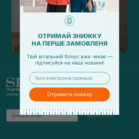
ОТРИМАЙ ЗНИЖКУ
НА ПЕРШЕ ЗАМОВЛЕНЯ
Твій вітальний бонус вже чекає —
підписуйся
на
наші новини!
email
Підпишись на наші новини
та отримуй
Отримати знижку
знижку 5% на перше замовлення
Email
підписатись