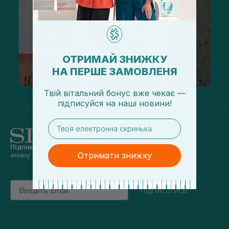
ОТРИМАЙ ЗНИЖКУ
НА ПЕРШЕ ЗАМОВЛЕНЯ
Твій вітальний бонус вже чекає —
підписуйся
на
наші новини!
email
Підпишись на наші новини
та отримуй
Отримати знижку
знижку 5% на перше замовлення
Email
підписатись