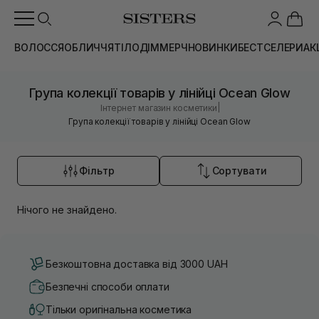
ВОЛОССЯ
ОБЛИЧЧЯ
ТІЛО
ДІМ
МЕРЧ
НОВИНКИ
БЕСТСЕЛЕРИ
АК
Група колекції товарів у лінійці Ocean Glow
|
Інтернет магазин косметики
Група колекції товарів у лінійці Ocean Glow
Фільтр
Сортувати
Нічого не знайдено.
Безкоштовна доставка від 3000 UAH
Безпечні способи оплати
Тільки оригінальна косметика