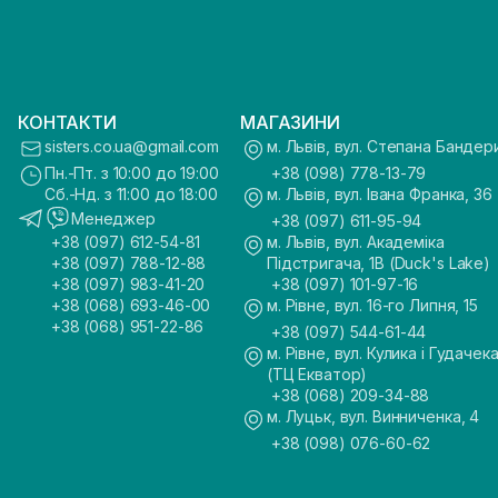
КОНТАКТИ
МАГАЗИНИ
sisters.co.ua@gmail.com
м. Львів, вул. Степана Бандер
Пн.-Пт. з 10:00 до 19:00
+38 (098) 778-13-79
Сб.-Нд. з 11:00 до 18:00
м. Львів, вул. Івана Франка, 36
Менеджер
+38 (097) 611-95-94
+38 (097) 612-54-81
м. Львів, вул. Академіка
+38 (097) 788-12-88
Підстригача, 1В (Duck's Lake)
+38 (097) 983-41-20
+38 (097) 101-97-16
+38 (068) 693-46-00
м. Рівне, вул. 16-го Липня, 15
+38 (068) 951-22-86
+38 (097) 544-61-44
м. Рівне, вул. Кулика і Гудачека
(ТЦ Екватор)
+38 (068) 209-34-88
м. Луцьк, вул. Винниченка, 4
+38 (098) 076-60-62