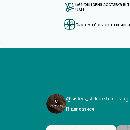
Безкоштовна доставка від
UAH
Система бонусів та лояльн
@sisters_stelmakh в Instag
Підписатися