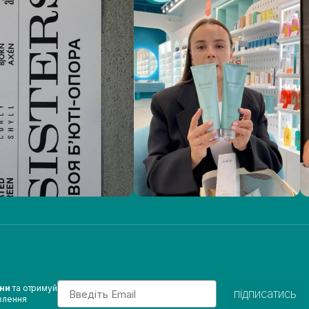
Email
ини
та отримуй
підписатись
влення