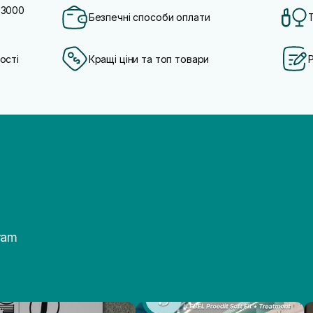
 3000
Безпечні способи оплати
ості
Кращі ціни та топ товари
ram