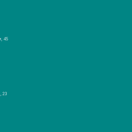
и, 45
, 23