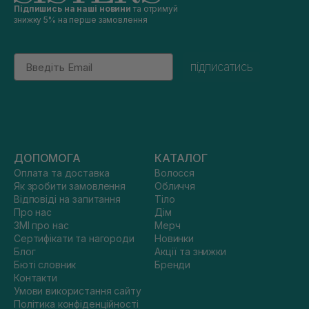
Підпишись на наші новини
та отримуй
знижку 5% на перше замовлення
Email
підписатись
ДОПОМОГА
КАТАЛОГ
Оплата та доставка
Волосся
Як зробити замовлення
Обличчя
Відповіді на запитання
Тіло
Про нас
Дім
ЗМІ про нас
Мерч
Сертифікати та нагороди
Новинки
Блог
Акції та знижки
Бюті словник
Бренди
Контакти
Умови використання сайту
Політика конфіденційності