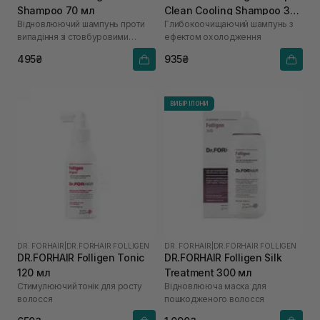
Shampoo 70 мл
Clean Cooling Shampoo 300
Відновлюючий шампунь проти
Глибокоочищаючий шампунь з
мл
випадіння зі стовбуровими
ефектом охолодження
клітинами
495₴
935₴
ВИБІР ІЛОНИ
DR. FORHAIR
|
DR.FORHAIR FOLLIGEN
DR. FORHAIR
|
DR.FORHAIR FOLLIGEN
DR.FORHAIR Folligen Tonic
DR.FORHAIR Folligen Silk
120 мл
Treatment 300 мл
Стимулюючий тонік для росту
Відновлююча маска для
волосся
пошкодженого волосся