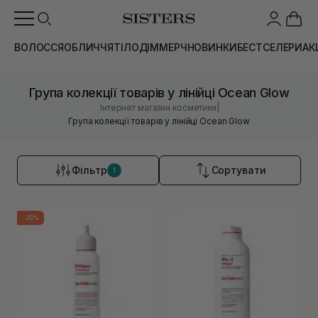
ВОЛОССЯ
ОБЛИЧЧЯ
ТІЛО
ДІМ
МЕРЧ
НОВИНКИ
БЕСТСЕЛЕРИ
АК
Група колекції товарів у лінійці Ocean Glow
|
Інтернет магазин косметики
Група колекції товарів у лінійці Ocean Glow
Фільтр
Сортувати
1
-20%