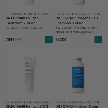
DR. FORHAIR
|
DR.FORHAIR FOLLIGEN
DR. FORHAIR
|
DR.FORHAIR FOLLIGEN
DR.FORHAIR Folligen
DR.FORHAIR Folligen BIO 3
Treatment 200 мл
Shampoo 500 мл
Кондиціонер для волосся
Відновлюючий шампунь проти
випадіння зі стовбуровими
клітинами
784₴
1 320₴
980₴
DR. FORHAIR
|
DR.FORHAIR FOLLIGEN
DR. FORHAIR
|
DR.FORHAIR FOLLIGEN
DR.FORHAIR Folligen BIO 3
DR.FORHAIR Folligen Deep