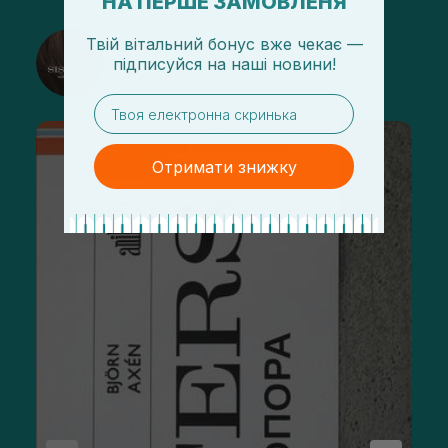
НА ПЕРШЕ ЗАМОВЛЕНЯ
Твій вітальний бонус вже чекає —
@sisters_stelmakh в Instagram
підписуйся
на
наші новини!
Підписатися
email
Отримати знижку