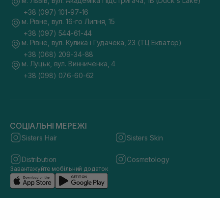
м. Львів, вул. Академіка Підстригача, 1В (Duck's Lake)
+38 (097) 101-97-16
м. Рівне, вул. 16-го Липня, 15
+38 (097) 544-61-44
м. Рівне, вул. Кулика і Гудачека, 23 (ТЦ Екватор)
+38 (068) 209-34-88
м. Луцьк, вул. Винниченка, 4
+38 (098) 076-60-62
СОЦІАЛЬНІ МЕРЕЖІ
Sisters Hair
Sisters Skin
Distribution
Cosmetology
Завантажуйте мобільний додаток