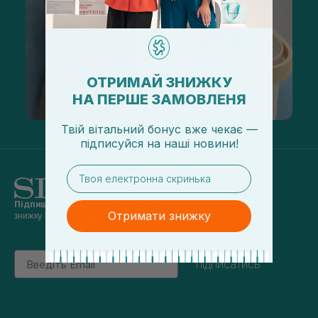
ОТРИМАЙ ЗНИЖКУ
НА ПЕРШЕ ЗАМОВЛЕНЯ
Твій вітальний бонус вже чекає —
підписуйся
на
наші новини!
email
Підпишись на наші новини
та отримуй
Отримати знижку
знижку 5% на перше замовлення
Email
підписатись