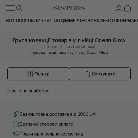
ВОЛОССЯ
ОБЛИЧЧЯ
ТІЛО
ДІМ
МЕРЧ
НОВИНКИ
БЕСТСЕЛЕРИ
АК
Група колекції товарів у лінійці Ocean Glow
|
Інтернет магазин косметики
Група колекції товарів у лінійці Ocean Glow
Фільтр
Сортувати
Нічого не знайдено.
Безкоштовна доставка від 3000 UAH
Безпечні способи оплати
Тільки оригінальна косметика