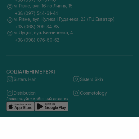
м. Рівне, вул. 16-го Липня, 15
+38 (097) 544-61-44
м. Рівне, вул. Кулика і Гудачека, 23 (ТЦ Екватор)
+38 (068) 209-34-88
м. Луцьк, вул. Винниченка, 4
+38 (098) 076-60-62
СОЦІАЛЬНІ МЕРЕЖІ
Sisters Hair
Sisters Skin
Distribution
Cosmetology
Завантажуйте мобільний додаток
© 2026 sisters.co.ua. Всі права захищено