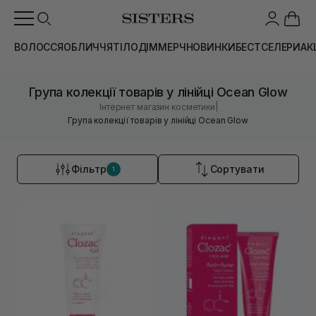
ВОЛОССЯ
ОБЛИЧЧЯ
ТІЛО
ДІМ
МЕРЧ
НОВИНКИ
БЕСТСЕЛЕРИ
АК
Група колекції товарів у лінійці Ocean Glow
|
Інтернет магазин косметики
Група колекції товарів у лінійці Ocean Glow
Фільтр
Сортувати
1