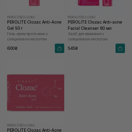
PEROLITE
|
CLOZAC
PEROLITE
|
CLOZAC
PEROLITE Clozac Anti-Acne
PEROLITE Clozac Anti-acne
Gel 50 г
Facial Cleanser 60 мл
Гель-крем проти акне з
Засіб для вмивання з
саліциловою кислотою
саліциловою кислотою
600₴
545₴
PEROLITE
|
CLOZAC
PEROLITE Clozac Anti-Acne