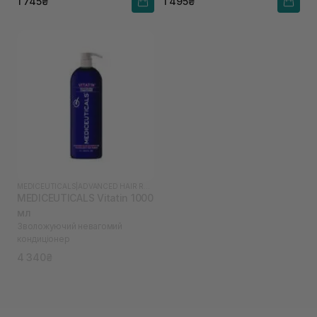
1 745₴
1 495₴
MEDICEUTICALS
|
ADVANCED HAIR RESTORATION TECHNOLOGY WOMEN
MEDICEUTICALS Vitatin 1000
мл
Зволожуючий невагомий
кондиціонер
4 340₴