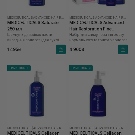
MEDICEUTICALS
|
ADVANCED HAIR RESTORATION TECHNOLOGY WOMEN
MEDICEUTICALS
|
ADVANCED HAIR RESTORATION TECHNOLOGY WOMEN
MEDICEUTICALS Saturate
MEDICEUTICALS Advanced
250 мл
Hair Restoration Fine
Шампунь для жінок проти
Набір для стимулювання росту
Thinning Hair
випадіння волосся (для сухої
нормального та тонкого волосся
шкіри голови)
1 495₴
4 960₴
ВИБІР ОКСАНИ
ВИБІР ОКСАНИ
MEDICEUTICALS
|
ADVANCED HAIR RESTORATION TECHNOLOGY WOMEN
MEDICEUTICALS
|
ADVANCED HAIR RESTORATION TECHNOLOGY WOMEN
MEDICEUTICALS Cellagen
MEDICEUTICALS Cellagen