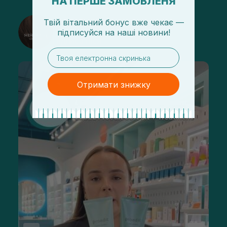
НА ПЕРШЕ ЗАМОВЛЕНЯ
Твій вітальний бонус вже чекає —
@sisters_stelmakh в Instagram
підписуйся
на
наші новини!
Підписатися
email
Отримати знижку