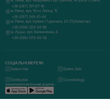
м. Львів, вул. Академіка Підстригача, 1В (Duck's Lake)
+38 (097) 101-97-16
м. Рівне, вул. 16-го Липня, 15
+38 (097) 544-61-44
м. Рівне, вул. Кулика і Гудачека, 23 (ТЦ Екватор)
+38 (068) 209-34-88
м. Луцьк, вул. Винниченка, 4
+38 (098) 076-60-62
СОЦІАЛЬНІ МЕРЕЖІ
Sisters Hair
Sisters Skin
Distribution
Cosmetology
Завантажуйте мобільний додаток