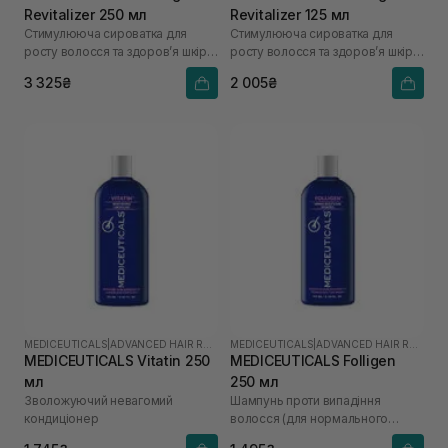
Revitalizer 250 мл
Revitalizer 125 мл
Стимулююча сироватка для
Стимулююча сироватка для
росту волосся та здоров’я шкіри
росту волосся та здоров’я шкіри
голови
голови
3 325₴
2 005₴
MEDICEUTICALS
|
ADVANCED HAIR RESTORATION TECHNOLOGY WOMEN
MEDICEUTICALS
|
ADVANCED HAIR RESTORATION TECHNOLOGY WOMEN
MEDICEUTICALS Vitatin 250
MEDICEUTICALS Folligen
мл
250 мл
Зволожуючий невагомий
Шампунь проти випадіння
кондиціонер
волосся (для нормального
волосся/шкіри голови)