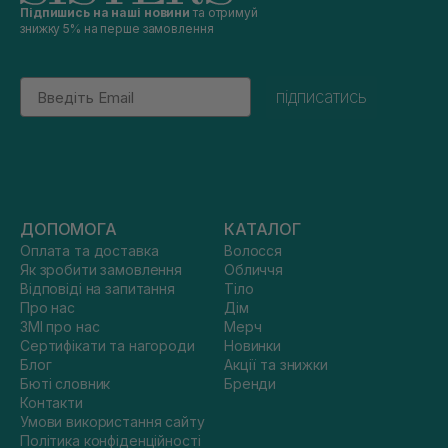
Підпишись на наші новини
та отримуй
знижку 5% на перше замовлення
Email
підписатись
ДОПОМОГА
КАТАЛОГ
Оплата та доставка
Волосся
Як зробити замовлення
Обличчя
Відповіді на запитання
Тіло
Про нас
Дім
ЗМІ про нас
Мерч
Сертифікати та нагороди
Новинки
Блог
Акції та знижки
Бюті словник
Бренди
Контакти
Умови використання сайту
Політика конфіденційності