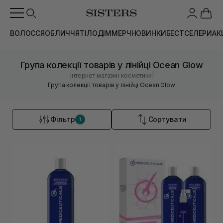
ВОЛОССЯ
ОБЛИЧЧЯ
ТІЛО
ДІМ
МЕРЧ
НОВИНКИ
БЕСТСЕЛЕРИ
АК
Група колекції товарів у лінійці Ocean Glow
|
Інтернет магазин косметики
Група колекції товарів у лінійці Ocean Glow
Фільтр
Сортувати
1