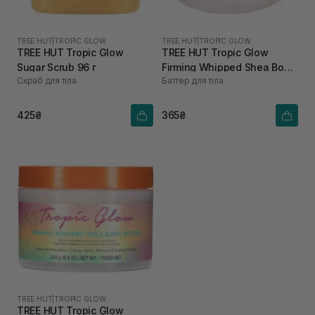
TREE HUT
|
TROPIC GLOW
TREE HUT
|
TROPIC GLOW
TREE HUT Tropic Glow
TREE HUT Tropic Glow
Sugar Scrub 96 г
Firming Whipped Shea Body
Скраб для тіла
Баттер для тіла
Butter 85 г
425₴
365₴
TREE HUT
|
TROPIC GLOW
TREE HUT Tropic Glow