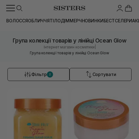
ВОЛОССЯ
ОБЛИЧЧЯ
ТІЛО
ДІМ
МЕРЧ
НОВИНКИ
БЕСТСЕЛЕРИ
АК
Група колекції товарів у лінійці Ocean Glow
|
Інтернет магазин косметики
Група колекції товарів у лінійці Ocean Glow
Фільтр
Сортувати
2