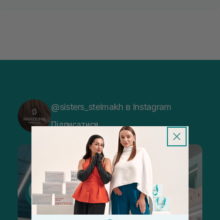
@sisters_stelmakh в Instagram
Підписатися