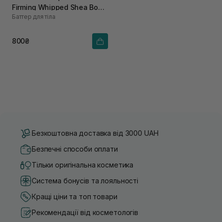
Firming Whipped Shea Body
Баттер для тіла
Butter 240 г
800₴
Безкоштовна доставка від 3000 UAH
Безпечні способи оплати
Тільки оригінальна косметика
Система бонусів та лояльності
Кращі ціни та топ товари
Рекомендації від косметологів