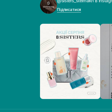
@sisters_stelmakh в Instag
Підписатися