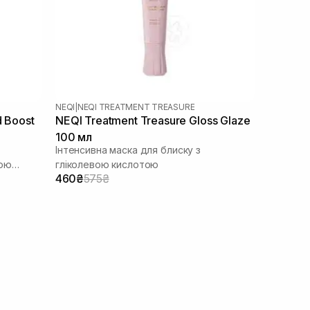
NEQI
|
NEQI TREATMENT TREASURE
d Boost
NEQI Treatment Treasure Gloss Glaze
100 мл
Інтенсивна маска для блиску з
вою
гліколевою кислотою
460₴
575₴