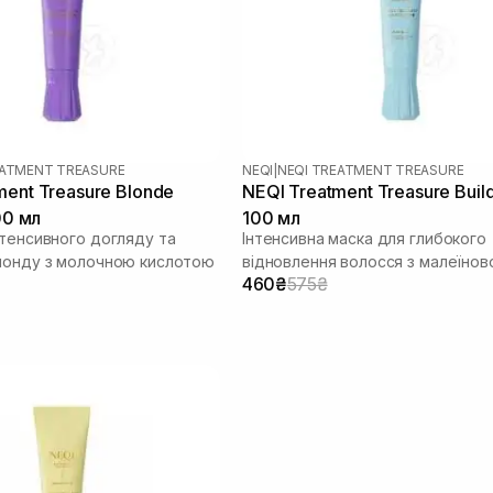
EATMENT TREASURE
NEQI
|
NEQI TREATMENT TREASURE
ment Treasure Blonde
NEQI Treatment Treasure Buil
100 мл
100 мл
нтенсивного догляду та
Інтенсивна маска для глибокого
лонду з молочною кислотою
відновлення волосся з малеїно
460₴
575₴
кислотою