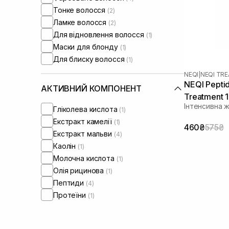
Тонке волосся
(2)
Ламке волосся
(2)
Для відновлення волосся
(1)
Маски для блонду
(1)
Для блиску волосся
(1)
NEQI
|
NEQI TR
NEQI Peptid
АКТИВНИЙ КОМПОНЕНТ
Treatment 
Інтенсивна 
Гліколева кислота
(1)
Екстракт камелії
(1)
460₴
575₴
Екстракт мальви
(4)
Каолін
(1)
Молочна кислота
(1)
Олія рицинова
(1)
Пептиди
(4)
Протеїни
(1)