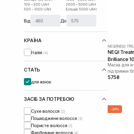
100 – 500 UAH
2000 – 5000 UAH
500 – 1000 UAH
Більше 5000 UAH
Від
До
КРАЇНА
NEQI
|
NEQI TR
NEQI Treat
Італія
(4)
Brilliance 
Маска для і
СТАТЬ
підтримки б
575₴
для жінок
ЗАСІБ ЗА ПОТРЕБОЮ
-20%
Сухе волосся
(2)
Пошкоджене волосся
(3)
Пористе волосся
(1)
Фарбоване волосся
(4)