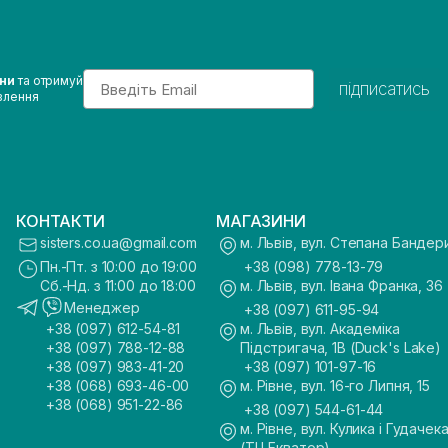
Email
ини
та отримуй
підписатись
влення
КОНТАКТИ
МАГАЗИНИ
sisters.co.ua@gmail.com
м. Львів, вул. Степана Бандер
Пн.-Пт. з 10:00 до 19:00
+38 (098) 778-13-79
Сб.-Нд. з 11:00 до 18:00
м. Львів, вул. Івана Франка, 36
Менеджер
+38 (097) 611-95-94
+38 (097) 612-54-81
м. Львів, вул. Академіка
+38 (097) 788-12-88
Підстригача, 1В (Duck's Lake)
+38 (097) 983-41-20
+38 (097) 101-97-16
+38 (068) 693-46-00
м. Рівне, вул. 16-го Липня, 15
+38 (068) 951-22-86
+38 (097) 544-61-44
м. Рівне, вул. Кулика і Гудачека
(ТЦ Екватор)