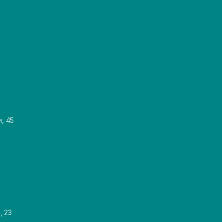
и, 45
, 23