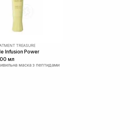
EATMENT TREASURE
e Infusion Power
100 мл
живильна маска з пептидами